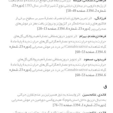
فراهانی دستجانی، فهیمه
بررسی رابطه میان موانع درک‌شده و عدم تبعیت
از رژیم دارویی در بیماران دیابتی نوع 2 شهر اراک در سال 1393
[دوره 23،
شماره 2، 1394، صفحه 49-58]
فرزانگی،
اثر تمرین هوازی شنا و مصرف عصارۀ سیر بر سطوح برخی از
فاکتور‌های رشد مداخله‌گر در آنژیوژنز و نروژنز بافت مغز در موش‌های
صحرایی پیر
[دوره 23، شماره 6، 1394، صفحه 13-20]
فرهادی‌مقدم، بهرام
اثر تجویز درون‌صفاقی عصارۀ هیدروالکلی گل‌های
حرارت‌دیده و حرارت‌ندیده و عصارۀ هگزانی گل‌های حرارت‌دیدۀ پایۀ مادۀ
گیاه شاهدانه (Cannabis sativa) بر درد در موش صحرایی
[دوره 23، شماره
6، 1394، صفحه 53-60]
فریدونی، مسعود
اثر تجویز درون‌صفاقی عصارۀ هیدروالکلی گل‌های
حرارت‌دیده و حرارت‌ندیده و عصارۀ هگزانی گل‌های حرارت‌دیدۀ پایۀ مادۀ
گیاه شاهدانه (Cannabis sativa) بر درد در موش صحرایی
[دوره 23، شماره
6، 1394، صفحه 53-60]
ق
قائدی، غلامحسین
اثر وابسته به دوز هسپرتین بر عدم تقارن حرکتی
به‌دنبال تزریق داخل استریاتوم 6-هیدروکسی دوپامین در موش صحرایی
[دوره 23، شماره 1، 1394، صفحه 71-76]
قائدی، غلامحسین
مقایسه تأثیر نوبت‌کاری گردشی و ثابت بر فرسودگی