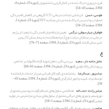
فرزندپروری ادراک شده در کمال‌گرایی دانشجویان
[دوره 23، شماره 4،
1394، صفحه 43-54]
طوسی، حسن
اثربخشی شناخت‌درمانی (CT) گروهی در کاهش افسردگی،
اضطراب و استرس ادراک‌شده مردان مبتلا به HIV
[دوره 23، شماره 1،
1394، صفحه 23-34]
طوقیان چهارسوقی، نرگس
تعیین ارتباط میان افسردگی با تبعیت از رژیم
درمانی در مبتلایان دیابت نوع2 مراجعه‌کننده به بیمارستان 22 بهمن
شهرستان گناباد
[دوره 23، شماره 2، 1394، صفحه 71-76]
ع
عامل جامه دار، سعید
بررسی تأثیر دهان‌شویه گیاه ماگنولیا بر شاخص
پریودنتال پلاک اولری
[دوره 23، شماره 3، 1394، صفحه 61-66]
عباسپور، عبدالرضا
رضایتمندی کودکان قربانی مین از خدمات ارائه‌شده
توسط بنیاد شهید و امور ایثارگران
[دوره 23، شماره 3، 1394، صفحه 43-
50]
عباس زاده، حجت اله
همکشتی سلول‌های شبه‌الیگودندروسیتی مشتق از
نوروسفر و نورون‌های حرکتی مشتق از سلول‌های بنیادی مزانشیمی در تولید
میلین
[دوره 23، شماره 1، 1394، صفحه 1-10]
عباسی،
بررسی میزان گیر کلاسپ‌های کرم کبالت در مقابل مینا و ترمیم‌های