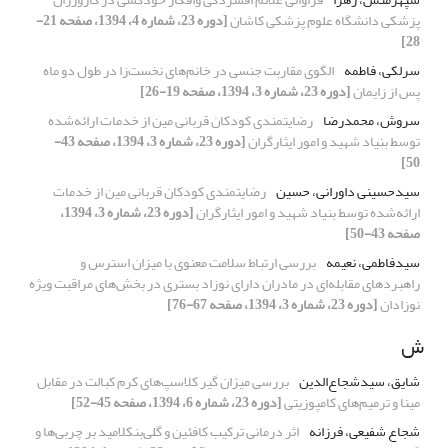
پزشکی دانشگاه علوم پزشکی کاشان
[دوره 23، شماره 4، 1394، صفحه 21-
28]
سرلکی، فاطمه
الگوی مقاربت جنسی در خانم‌های نخست‌زا در طول دو ماه
پس از زایمان
[دوره 23، شماره 3، 1394، صفحه 19-26]
سروش، محمدرضا
رضایتمندی کودکان قربانی مین از خدمات ارائه‌شده
توسط بنیاد شهید و امور ایثارگران
[دوره 23، شماره 3، 1394، صفحه 43-
50]
سیدحسینی داورانی، حسین
رضایتمندی کودکان قربانی مین از خدمات
ارائه‌شده توسط بنیاد شهید و امور ایثارگران
[دوره 23، شماره 3، 1394،
صفحه 43-50]
سیدفاطمی، نعیمه
بررسی ارتباط سلامت معنوی با میزان استرس و
راهبردهای مقابله‌ای‌‌ در مادران دارای نوزاد بستری در بخش‌های مراقبت ویژه
نوزادان
[دوره 23، شماره 3، 1394، صفحه 67-76]
ش
شایق، سیدشجاع‌الدین
بررسی میزان گیر کلاسپ‌های کرم کبالت در مقابل
مینا و ترمیم‌های کامپوزیتی
[دوره 23، شماره 6، 1394، صفحه 45-52]
شجاع شفیعی، فرزانه
اثر درمانی ترکیب کافئین و گلی‌بنکلامید بر چربی‌ها و