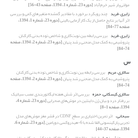
مولتی‌پار شهر خرم‌آباد
[دوره 23، شماره 1، 1394، صفحه 43-56]
زایری، فرید
چند رویکرد برخورد با مقادیر گمشده‌ متغیرهای کمی و بررسی
اثر آنها بر نتایج حاصل از یک کارآزمایی‌ بالینی
[دوره 23، شماره 1، 1394،
صفحه 77-84]
زایری، فرید
بررسی رابطه بین نوبت‌کاری و شاخص توده بدنی کارکنان
پتروشیمی به کمک مدل منحنی رشد پنهان
[دوره 23، شماره 2، 1394، صفحه
74-84]
س
سالاری، مریم
بررسی رابطه بین نوبت‌کاری و شاخص توده بدنی کارکنان
پتروشیمی به کمک مدل منحنی رشد پنهان
[دوره 23، شماره 2، 1394، صفحه
74-84]
سالاری کیسکانی، حمزه
بررسی اثر شش هفته لیگاتوربندی عصب سیاتیک
بر رفتار درد و بیان ژن داینئین در موش‌های صحرایی
[دوره 23، شماره 4،
1394، صفحه 1-8]
سبحانی،
اثر تمرین اختیاری بر سطح CDNF در قشر مغز موش‌های مدل
تجربی پارکینسونی القا‌‌ شده با 6-هیدروکسی دوپامین
[دوره 23، شماره 6،
1394، صفحه 37-44]
سپهرمنش، زهرا
فراوانی علائم افسردگی وافکار خودکشی در کارورزان