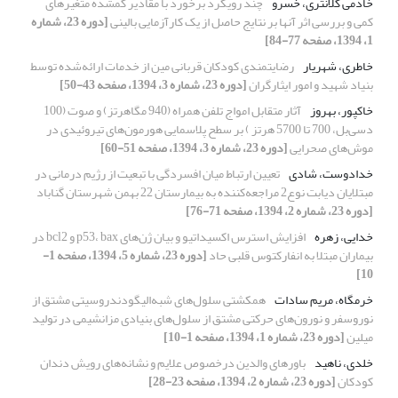
خادمی کلانتری، خسرو
چند رویکرد برخورد با مقادیر گمشده‌ متغیرهای
کمی و بررسی اثر آنها بر نتایج حاصل از یک کارآزمایی‌ بالینی
[دوره 23، شماره
1، 1394، صفحه 77-84]
خاطری، شهریار
رضایتمندی کودکان قربانی مین از خدمات ارائه‌شده توسط
بنیاد شهید و امور ایثارگران
[دوره 23، شماره 3، 1394، صفحه 43-50]
خاکپور، بهروز
آثار متقابل امواج تلفن همراه (940 مگاهرتز) و صوت (100
دسی‌بل، 700 تا 5700 هرتز ) بر سطح پلاسمایی هورمون‌های تیروئیدی در
موش‌های صحرایی
[دوره 23، شماره 3، 1394، صفحه 51-60]
خدادوست، شادی
تعیین ارتباط میان افسردگی با تبعیت از رژیم درمانی در
مبتلایان دیابت نوع2 مراجعه‌کننده به بیمارستان 22 بهمن شهرستان گناباد
[دوره 23، شماره 2، 1394، صفحه 71-76]
خدایی، زهره
افزایش استرس اکسیداتیو و بیان ژن‌های p53، bax و bcl2 در
بیماران مبتلا به انفارکتوس قلبی حاد
[دوره 23، شماره 5، 1394، صفحه 1-
10]
خرمگاه، مریم سادات
همکشتی سلول‌های شبه‌الیگودندروسیتی مشتق از
نوروسفر و نورون‌های حرکتی مشتق از سلول‌های بنیادی مزانشیمی در تولید
میلین
[دوره 23، شماره 1، 1394، صفحه 1-10]
خلدی، ناهید
باورهای والدین درخصوص علایم و نشانه‌های رویش دندان
کودکان
[دوره 23، شماره 2، 1394، صفحه 23-28]