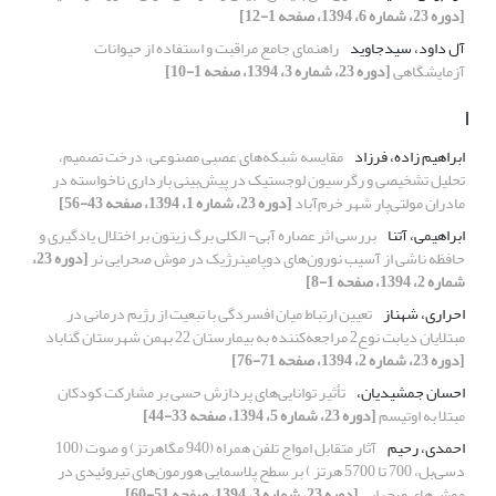
[دوره 23، شماره 6، 1394، صفحه 1-12]
آل داود، سیدجاوید
راهنمای جامع مراقبت و استفاده از حیوانات
آزمایشگاهی
[دوره 23، شماره 3، 1394، صفحه 1-10]
ا
ابراهیم زاده، فرزاد
مقایسه شبکه‌های عصبی مصنوعی، درخت تصمیم،
تحلیل تشخیصی و رگرسیون لوجستیک در پیش‌بینی بارداری ناخواسته در
مادران مولتی‌پار شهر خرم‌آباد
[دوره 23، شماره 1، 1394، صفحه 43-56]
ابراهیمی، آتنا
بررسی اثر عصاره آبی- الکلی برگ زیتون بر اختلال یادگیری و
حافظه ناشی از آسیب نورون‌های دوپامینرژیک در موش‌ صحرایی نر
[دوره 23،
شماره 2، 1394، صفحه 1-8]
احراری، شهناز
تعیین ارتباط میان افسردگی با تبعیت از رژیم درمانی در
مبتلایان دیابت نوع2 مراجعه‌کننده به بیمارستان 22 بهمن شهرستان گناباد
[دوره 23، شماره 2، 1394، صفحه 71-76]
احسان جمشیدیان،
تأثیر توانایی‌های پردازش حسی بر مشارکت کودکان
مبتلا به اوتیسم
[دوره 23، شماره 5، 1394، صفحه 33-44]
احمدی، رحیم
آثار متقابل امواج تلفن همراه (940 مگاهرتز) و صوت (100
دسی‌بل، 700 تا 5700 هرتز ) بر سطح پلاسمایی هورمون‌های تیروئیدی در
موش‌های صحرایی
[دوره 23، شماره 3، 1394، صفحه 51-60]