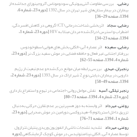
رضایی،
بررسی مقاومت آنتی‌بیوتیکی سودوموناس آئروجینوزای جدا‌شده از
بیماران در بیمارستان‌های شهر تهران در سال 1392
[دوره 23، شماره 6،
1394، صفحه 29-36]
رضایی، سجاد
اثربخشی شناخت‌درمانی (CT) گروهی در کاهش افسردگی،
اضطراب و استرس ادراک‌شده مردان مبتلا به HIV
[دوره 23، شماره 1،
1394، صفحه 23-34]
رضایی، سعیده
اثر عصاره آبی-الکلی بخش های هوایی اسطوخودوس
بررفتار اجتنابی غیر فعال و حافظه فضایی در موش سفید بزرگ نر
[دوره 23،
شماره 4، 1394، صفحه 55-62]
رنجبران، مهدی
بررسی رابطه میان موانع درک‌شده و عدم تبعیت از رژیم
دارویی در بیماران دیابتی نوع 2 شهر اراک در سال 1393
[دوره 23، شماره 2،
1394، صفحه 49-58]
رنجبر تیلکی، آسیه
نقش عوامل روانی-اجتماعی در تهوع و استفراغ بارداری
[دوره 23، شماره 4، 1394، صفحه 73-80]
روغنی، مهرداد
اثر وابسته به دوز هسپرتین بر عدم تقارن حرکتی به‌دنبال
تزریق داخل استریاتوم 6-هیدروکسی دوپامین در موش صحرایی
[دوره 23،
شماره 1، 1394، صفحه 71-76]
روغنی، مهرداد
تشدید تشنجات ناشی از انفوزیون وریدی پنتیلن تترازول
توسط عصاره آبی ـ الکلی نپتامنتوئیدس در موش کوچک آزمایشگاهی
[دوره