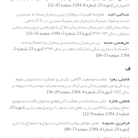
کامپوزیتی
[دوره 23، شماره 6، 1394، صفحه 45-52]
عبدالهی، امید
مقایسۀ تغییرات پروفایل چربی بیماران مبتلا به سپسیس
شدید و شوک سپتیک با بیماران غیرسپتیک بستری در ICU داخلی
بیمارستان کوثر شهرستان سمنان و ارتباط آن با مورتالیتی درون‌بیمارستانی
بیماران، سال ۹۳-۱۳۹۲
[دوره 23، شماره 5، 1394، صفحه 25-32]
علی‌همتی، محمد
بررسی میزان رضایتمندی بیماران مراجعه‌کننده به
دانشکدۀ دندان‌پزشکی دانشگاه شاهد در سال ۱۳۹۳
[دوره 23، شماره 5،
1394، صفحه 53-60]
ف
فاضلی، زهرا
مقایسه وضعیت آگاهی، نگرش و عملکرد دانشجویان علوم
پزشکی و غیرعلوم پزشکی شهر اراک در زمینه مصرف خودسرانه داروها در
سال 1392
[دوره 23، شماره 4، 1394، صفحه 29-36]
فاطمی، فائزه
تاثیر سیاه‌دانه در فعالیت آنزیم‌های متابولیزه‌کننده سموم و
سطح پروتئین بتا کاتنین در رت‌های تحت تیمار با دی‌متیل‌هیدرازین
[دوره 23،
شماره 2، 1394، صفحه 9-22]
فرامرزی، محبوبه
نقش عوامل روانی-اجتماعی در تهوع و استفراغ بارداری
[دوره 23، شماره 4، 1394، صفحه 73-80]