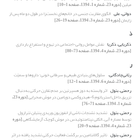
میلین
[دوره 23، شماره 1، 1394، صفحه 1-10]
دواتی، علی
الگوی مقاربت جنسی در خانم‌های نخست‌زا در طول دو ماه پس از
زایمان
[دوره 23، شماره 3، 1394، صفحه 19-26]
ذ
ذکریایی، ذکریا
نقش عوامل روانی-اجتماعی در تهوع و استفراغ بارداری
[دوره 23، شماره 4، 1394، صفحه 73-80]
ر
ربّانی‌چادگانی،
سلول‌های بنیادی طبیعی و سرطانی خونی: داروها و سمیّت
[دوره 23، شماره 6، 1394، صفحه 1-12]
رحمتی، بتول
اثر وابسته به دوز هسپرتین بر عدم تقارن حرکتی به‌دنبال
تزریق داخل استریاتوم 6-هیدروکسی دوپامین در موش صحرایی
[دوره 23،
شماره 1، 1394، صفحه 71-76]
رحمتی، بتول
تشدید تشنجات ناشی از انفوزیون وریدی پنتیلن تترازول
توسط عصاره آبی ـ الکلی نپتامنتوئیدس در موش کوچک آزمایشگاهی
[دوره
23، شماره 4، 1394، صفحه 9-20]
رحمتی، بتول
تاثیر گالانتامین بر برگشت فعالیت حرکتی تشدید یافته در اثر