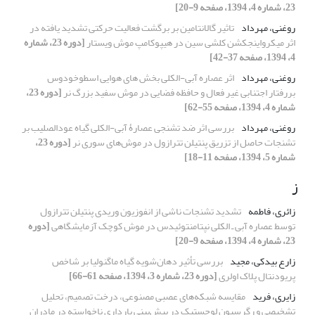
23، شماره 4، 1394، صفحه 9-20]
روغنی، مهرداد
تاثیر گالانتامین بر برگشت فعالیت حرکتی تشدید یافته در
اثر میکرواینجکشن کلشی سین در هیپوکامپ موش ویستار
[دوره 23، شماره
4، 1394، صفحه 37-42]
روغنی، مهرداد
اثر عصاره آبی-الکلی بخش های هوایی اسطوخودوس
بررفتار اجتنابی غیر فعال و حافظه فضایی در موش سفید بزرگ نر
[دوره 23،
شماره 4، 1394، صفحه 55-62]
روغنی، مهرداد
بررسی اثر ضد تشنجی عصارۀ آبی-الکلی گیاه عودالصلیب بر
تشنجات حاصل از تزریق پنتیلن تترازول در موش‌های سوری نر
[دوره 23،
شماره 5، 1394، صفحه 11-18]
ز
زائری، فاطمه
تشدید تشنجات ناشی از انفوزیون وریدی پنتیلن تترازول
توسط عصاره آبی ـ الکلی نپتامنتوئیدس در موش کوچک آزمایشگاهی
[دوره
23، شماره 4، 1394، صفحه 9-20]
زارع بیدکی، مجید
بررسی تأثیر دهان‌شویه گیاه ماگنولیا بر شاخص
پریودنتال پلاک اولری
[دوره 23، شماره 3، 1394، صفحه 61-66]
زایری، فرید
مقایسه شبکه‌های عصبی مصنوعی، درخت تصمیم، تحلیل
تشخیصی و رگرسیون لوجستیک در پیش‌بینی بارداری ناخواسته در مادران