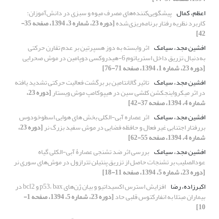
اعظم، کمال
پیشگویی‌کننده‌های مصرف میوه و سبزی در دانش‌آموزان:
کاربرد نظریه رفتار برنامه‌ریزی‌شده
[دوره 23، شماره 3، 1394، صفحه 35-
42]
افشین مجد، سیامک
اثر وابسته به دوز هسپرتین بر عدم تقارن حرکتی
به‌دنبال تزریق داخل استریاتوم 6-هیدروکسی دوپامین در موش صحرایی
[دوره 23، شماره 1، 1394، صفحه 71-76]
افشین مجد، سیامک
تاثیر گالانتامین بر برگشت فعالیت حرکتی تشدید یافته
در اثر میکرواینجکشن کلشی سین در هیپوکامپ موش ویستار
[دوره 23،
شماره 4، 1394، صفحه 37-42]
افشین مجد، سیامک
اثر عصاره آبی-الکلی بخش های هوایی اسطوخودوس
بررفتار اجتنابی غیر فعال و حافظه فضایی در موش سفید بزرگ نر
[دوره 23،
شماره 4، 1394، صفحه 55-62]
افشین مجد، سیامک
بررسی اثر ضد تشنجی عصارۀ آبی-الکلی گیاه
عودالصلیب بر تشنجات حاصل از تزریق پنتیلن تترازول در موش‌های سوری نر
[دوره 23، شماره 5، 1394، صفحه 11-18]
اکبرزاده، رضا
افزایش استرس اکسیداتیو و بیان ژن‌های p53، bax و bcl2 در
بیماران مبتلا به انفارکتوس قلبی حاد
[دوره 23، شماره 5، 1394، صفحه 1-
10]