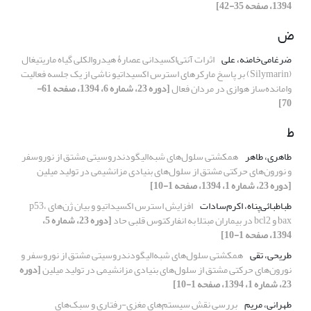
1394، صفحه 35-42]
ض
ضرغامی‌خامنه، علی
اثرات آنتی‌اکسیدانی عصارۀ هیدروالکلی گیاه ماریتیغال
(Silymarin) بر پاسخ مارکرهای استرس اکسیداتیو ناشی از یک جلسه فعالیت
وامانده‌ساز هوازی در مردان فعال
[دوره 23، شماره 6، 1394، صفحه 61-
70]
ط
طاهری، طاهر
همکشتی سلول‌های شبه‌الیگودندروسیتی مشتق از نوروسفر
و نورون‌های حرکتی مشتق از سلول‌های بنیادی مزانشیمی در تولید میلین
[دوره 23، شماره 1، 1394، صفحه 1-10]
طباطبائی‌پناه، اکرم‌سادات
افزایش استرس اکسیداتیو و بیان ژن‌های p53،
bax و bcl2 در بیماران مبتلا به انفارکتوس قلبی حاد
[دوره 23، شماره 5،
1394، صفحه 1-10]
طریحی، تقی
همکشتی سلول‌های شبه‌الیگودندروسیتی مشتق از نوروسفر و
نورون‌های حرکتی مشتق از سلول‌های بنیادی مزانشیمی در تولید میلین
[دوره
23، شماره 1، 1394، صفحه 1-10]
طهرانی، مریم
بررسی نقش سیستم‌های مغزی-رفتاری و سبک‌های