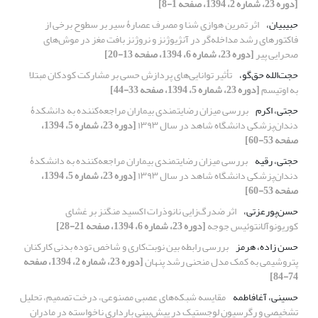
[دوره 23، شماره 2، 1394، صفحه 1-8]
حبیبیان،
اثر تمرین هوازی شنا و مصرف عصارۀ سیر بر سطوح برخی از
فاکتور‌های رشد مداخله‌گر در آنژیوژنز و نروژنز بافت مغز در موش‌های
صحرایی پیر
[دوره 23، شماره 6، 1394، صفحه 13-20]
حجت‌الله حق‌گو،
تأثیر توانایی‌های پردازش حسی بر مشارکت کودکان مبتلا
به اوتیسم
[دوره 23، شماره 5، 1394، صفحه 33-44]
حجتی، اکرم
بررسی میزان رضایتمندی بیماران مراجعه‌کننده به دانشکدۀ
دندان‌پزشکی دانشگاه شاهد در سال ۱۳۹۳
[دوره 23، شماره 5، 1394،
صفحه 53-60]
حجتی، رقیه
بررسی میزان رضایتمندی بیماران مراجعه‌کننده به دانشکدۀ
دندان‌پزشکی دانشگاه شاهد در سال ۱۳۹۳
[دوره 23، شماره 5، 1394،
صفحه 53-60]
حسن‌پورعزتی،
اثر ضدرگ‌زایی نانوذرات اکسید منگنز بر غشای
کوریونوآلانتوئیس جوجه
[دوره 23، شماره 6، 1394، صفحه 21-28]
حسن زاده، هرمز
بررسی رابطه بین نوبت‌کاری و شاخص توده بدنی کارکنان
پتروشیمی به کمک مدل منحنی رشد پنهان
[دوره 23، شماره 2، 1394، صفحه
74-84]
حسینی، آغافاطمه
مقایسه شبکه‌های عصبی مصنوعی، درخت تصمیم، تحلیل
تشخیصی و رگرسیون لوجستیک در پیش‌بینی بارداری ناخواسته در مادران