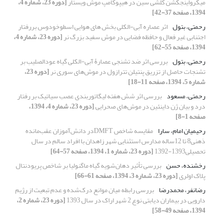
میکرواینجکشن کلشی سین در هیپوکامپ موش ویستار
[دوره 23، شماره 4،
1394، صفحه 37-42]
رحمتی، بتول
اثر عصاره آبی-الکلی بخش های هوایی اسطوخودوس بررفتار
اجتنابی غیر فعال و حافظه فضایی در موش سفید بزرگ نر
[دوره 23، شماره 4،
1394، صفحه 55-62]
رحمتی، بتول
بررسی اثر ضد تشنجی عصارۀ آبی-الکلی گیاه عودالصلیب بر
تشنجات حاصل از تزریق پنتیلن تترازول در موش‌های سوری نر
[دوره 23،
شماره 5، 1394، صفحه 11-18]
رحمتی، مسعود
بررسی اثر شش هفته لیگاتوربندی عصب سیاتیک بر رفتار
درد و بیان ژن داینئین در موش‌های صحرایی
[دوره 23، شماره 4، 1394،
صفحه 1-8]
رحیمیان امام، سارا
مقایسه شاخص DMFTدر دانش‌آموزان عقب‌مانده
ذهنی8 تا 12ساله مدارس استثنایی شهر زاهدان با افراد سالم در سال
تحصیلی1393-1392
[دوره 23، شماره 1، 1394، صفحه 57-64]
رخشنده، حسن
بررسی تأثیر دهان‌شویه گیاه ماگنولیا بر شاخص پریودنتال
پلاک اولری
[دوره 23، شماره 3، 1394، صفحه 61-66]
رضانفر، محمدرضا
بررسی رابطه میان موانع درک‌شده و عدم تبعیت از رژیم
دارویی در بیماران دیابتی نوع 2 شهر اراک در سال 1393
[دوره 23، شماره 2،
1394، صفحه 49-58]