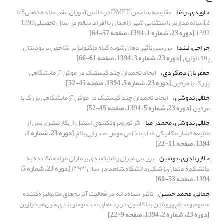
جاویدی، رضا
مقایسه شاخص DMFTدر دانش‌آموزان عقب‌مانده ذهنی8 تا
12ساله مدارس استثنایی شهر زاهدان با افراد سالم در سال تحصیلی1393-
1392
[دوره 23، شماره 1، 1394، صفحه 57-64]
جراحی، لیندا
بررسی تأثیر دهان‌شویه گیاه ماگنولیا بر شاخص پریودنتال
پلاک اولری
[دوره 23، شماره 3، 1394، صفحه 61-66]
جعفریان دهکردی،
ایجاد تخمدان چند کیستیک در موش آزمایشگاهی
بزرگ با مرفین
[دوره 23، شماره 5، 1394، صفحه 45-52]
جلالی ندوشن،
ایجاد تخمدان چند کیستیک در موش آزمایشگاهی بزرگ با
مرفین
[دوره 23، شماره 5، 1394، صفحه 45-52]
جلالی ندوشن، محمدر ضا
اثر نوروپروتکتیوی استیل ال‌کارنیتین، پس از
ضایعه فشار مکانیکی طناب نخاعی موش صحرایی بالغ
[دوره 23، شماره 1،
1394، صفحه 11-22]
جلایرنادری، نوشین
بررسی میزان رضایتمندی بیماران مراجعه‌کننده به
دانشکدۀ دندان‌پزشکی دانشگاه شاهد در سال ۱۳۹۳
[دوره 23، شماره 5،
1394، صفحه 53-60]
جمالی، محمد حسین
تاثیر سیاه‌دانه در فعالیت آنزیم‌های متابولیزه‌کننده
سموم و سطح پروتئین بتا کاتنین در رت‌های تحت تیمار با دی‌متیل‌هیدرازین
[دوره 23، شماره 2، 1394، صفحه 9-22]