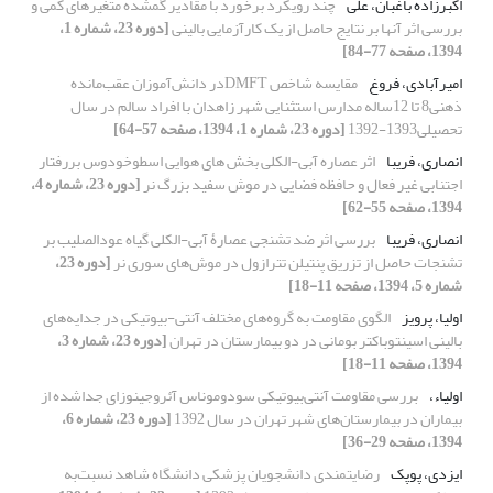
اکبرزاده باغبان، علی
چند رویکرد برخورد با مقادیر گمشده‌ متغیرهای کمی و
بررسی اثر آنها بر نتایج حاصل از یک کارآزمایی‌ بالینی
[دوره 23، شماره 1،
1394، صفحه 77-84]
امیرآبادی، فروغ
مقایسه شاخص DMFTدر دانش‌آموزان عقب‌مانده
ذهنی8 تا 12ساله مدارس استثنایی شهر زاهدان با افراد سالم در سال
تحصیلی1393-1392
[دوره 23، شماره 1، 1394، صفحه 57-64]
انصاری، فریبا
اثر عصاره آبی-الکلی بخش های هوایی اسطوخودوس بررفتار
اجتنابی غیر فعال و حافظه فضایی در موش سفید بزرگ نر
[دوره 23، شماره 4،
1394، صفحه 55-62]
انصاری، فریبا
بررسی اثر ضد تشنجی عصارۀ آبی-الکلی گیاه عودالصلیب بر
تشنجات حاصل از تزریق پنتیلن تترازول در موش‌های سوری نر
[دوره 23،
شماره 5، 1394، صفحه 11-18]
اولیا، پرویز
‌الگوی مقاومت به گروه‌های مختلف آنتی-بیوتیکی در جدایه‌های
بالینی اسینتوباکتر بومانی در دو بیمارستان در تهران
[دوره 23، شماره 3،
1394، صفحه 11-18]
اولیاء،
بررسی مقاومت آنتی‌بیوتیکی سودوموناس آئروجینوزای جدا‌شده از
بیماران در بیمارستان‌های شهر تهران در سال 1392
[دوره 23، شماره 6،
1394، صفحه 29-36]
ایزدی، پوپک
رضایتمندی دانشجویان پزشکی دانشگاه شاهد نسبت‌به