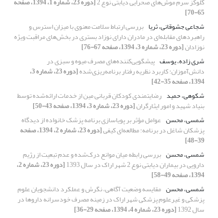
گلوکز سرم موش‌های صحرایی دیابتی نوع 2
[دوره 23، شماره 1، 1394، صفحه
65-70]
شجاعی جشوقانی، ثریا
بررسی ارتباط سلامت معنوی با میزان استرس و
راهبردهای مقابله‌ای‌‌ در مادران دارای نوزاد بستری در بخش‌های مراقبت ویژه
نوزادان
[دوره 23، شماره 3، 1394، صفحه 67-76]
شری زاده، یوسف
پیشگویی‌کننده‌های مصرف میوه و سبزی در
دانش‌آموزان: کاربرد نظریه رفتار برنامه‌ریزی‌شده
[دوره 23، شماره 3،
1394، صفحه 35-42]
شکوهی، حمید
رضایتمندی کودکان قربانی مین از خدمات ارائه‌شده توسط
بنیاد شهید و امور ایثارگران
[دوره 23، شماره 3، 1394، صفحه 43-50]
شمسی، محسن
عوامل مؤثر بر پویاسازی برنامه پزشک خانواده از دیدگاه
پزشکان شاغل در برنامه: مطالعه‌ای کیفی
[دوره 23، شماره 2، 1394، صفحه
39-48]
شمسی، محسن
بررسی رابطه میان موانع درک‌شده و عدم تبعیت از رژیم
دارویی در بیماران دیابتی نوع 2 شهر اراک در سال 1393
[دوره 23، شماره 2،
1394، صفحه 49-58]
شمسی، محسن
مقایسه وضعیت آگاهی، نگرش و عملکرد دانشجویان علوم
پزشکی و غیرعلوم پزشکی شهر اراک در زمینه مصرف خودسرانه داروها در
سال 1392
[دوره 23، شماره 4، 1394، صفحه 29-36]