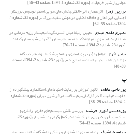
مولتی‌پار شهر خرم‌آباد
[دوره 23، شماره 1، 1394، صفحه 43-56]
برارپور، زهرا
اثر عصاره آبی-الکلی بخش های هوایی اسطوخودوس بررفتار
اجتنابی غیر فعال و حافظه فضایی در موش سفید بزرگ نر
[دوره 23، شماره 4،
1394، صفحه 55-62]
بصیری مقدم، مهدی
تعیین ارتباط میان افسردگی با تبعیت از رژیم درمانی در
مبتلایان دیابت نوع2 مراجعه‌کننده به بیمارستان 22 بهمن شهرستان گناباد
[دوره 23، شماره 2، 1394، صفحه 71-76]
بیاتی، اکرم
عوامل مؤثر بر پویاسازی برنامه پزشک خانواده از دیدگاه
پزشکان شاغل در برنامه: مطالعه‌ای کیفی
[دوره 23، شماره 2، 1394، صفحه
39-48]
پ
پورحاجی، فاطمه
تاثیر آموزش بر رعایت احتیاط های استاندارد پیشگیرانه از
عفونت هپاتیت B در کارکنان تیم سلامت مراکز شرق تهران
[دوره 23، شماره
2، 1394، صفحه 29-38]
پورمحسنی کلوری، فرشته
بررسی نقش سیستم‌های مغزی-رفتاری و
سبک‌های فرزندپروری ادراک شده در کمال‌گرایی دانشجویان
[دوره 23،
شماره 4، 1394، صفحه 43-54]
پیراسته، اشرف
رضایتمندی دانشجویان پزشکی دانشگاه شاهد نسبت‌به