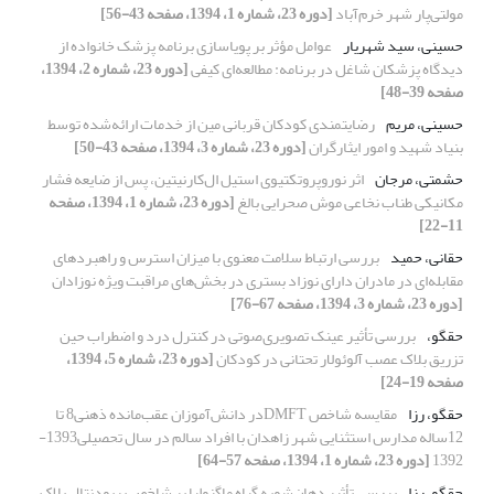
مولتی‌پار شهر خرم‌آباد
[دوره 23، شماره 1، 1394، صفحه 43-56]
حسینی، سید شهریار
عوامل مؤثر بر پویاسازی برنامه پزشک خانواده از
دیدگاه پزشکان شاغل در برنامه: مطالعه‌ای کیفی
[دوره 23، شماره 2، 1394،
صفحه 39-48]
حسینی، مریم
رضایتمندی کودکان قربانی مین از خدمات ارائه‌شده توسط
بنیاد شهید و امور ایثارگران
[دوره 23، شماره 3، 1394، صفحه 43-50]
حشمتی، مرجان
اثر نوروپروتکتیوی استیل ال‌کارنیتین، پس از ضایعه فشار
مکانیکی طناب نخاعی موش صحرایی بالغ
[دوره 23، شماره 1، 1394، صفحه
11-22]
حقانی، حمید
بررسی ارتباط سلامت معنوی با میزان استرس و راهبردهای
مقابله‌ای‌‌ در مادران دارای نوزاد بستری در بخش‌های مراقبت ویژه نوزادان
[دوره 23، شماره 3، 1394، صفحه 67-76]
حقگو،
بررسی تأثیر عینک تصویری‌صوتی در کنترل درد و اضطراب حین
تزریق بلاک عصب آلوئولار تحتانی در کودکان
[دوره 23، شماره 5، 1394،
صفحه 19-24]
حقگو، رزا
مقایسه شاخص DMFTدر دانش‌آموزان عقب‌مانده ذهنی8 تا
12ساله مدارس استثنایی شهر زاهدان با افراد سالم در سال تحصیلی1393-
1392
[دوره 23، شماره 1، 1394، صفحه 57-64]
حقگو، رزا
بررسی تأثیر دهان‌شویه گیاه ماگنولیا بر شاخص پریودنتال پلاک