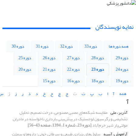
نمایه نویسندگان
همه دوره ها
دوره 33
دوره 32
دوره 31
دوره 30
دوره 29
دوره 28
دوره 27
دوره 26
دوره 25
دوره 24
دوره 23
دوره 22
دوره 21
دوره 20
دوره 19
دوره 18
دوره 16
دوره 15
همه
آ
ا
ب
پ
ت
ث
ج
چ
ح
خ
د
ذ
ر
ز
ژ
س
آ
آذربر، علی
مقایسه شبکه‌های عصبی مصنوعی، درخت تصمیم، تحلیل
تشخیصی و رگرسیون لوجستیک در پیش‌بینی بارداری ناخواسته در مادران
مولتی‌پار شهر خرم‌آباد
[دوره 23، شماره 1، 1394، صفحه 43-56]
آرام‌وش، آسیه
سلول‌های بنیادی طبیعی و سرطانی خونی: داروها و سمیّت