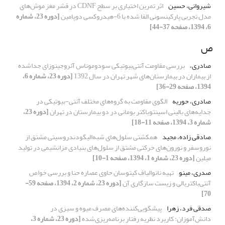
شیروانی، حسین
اثر تمرین اختیاری بر سطح CDNF در قشر مغز موش‌های
مدل تجربی پارکینسونی القا‌‌ شده با 6-هیدروکسی دوپامین
[دوره 23، شماره
6، 1394، صفحه 37-44]
ص
صادری،
بررسی مقاومت آنتی‌بیوتیکی سودوموناس آئروجینوزای جدا‌شده
از بیماران در بیمارستان‌های شهر تهران در سال 1392
[دوره 23، شماره 6،
1394، صفحه 29-36]
صادری، حوریه
‌الگوی مقاومت به گروه‌های مختلف آنتی-بیوتیکی در
جدایه‌های بالینی اسینتوباکتر بومانی در دو بیمارستان در تهران
[دوره 23،
شماره 3، 1394، صفحه 11-18]
صادقی زاده، مجید
همکشتی سلول‌های شبه‌الیگودندروسیتی مشتق از
نوروسفر و نورون‌های حرکتی مشتق از سلول‌های بنیادی مزانشیمی در تولید
میلین
[دوره 23، شماره 1، 1394، صفحه 1-10]
صدری، مینو
تهیه نانوالیاف کیتوسان حاوی عصاره حنا و بررسی خواص
آنتی‌باکتریالی و زیست سازگاری آن
[دوره 23، شماره 2، 1394، صفحه 59-
70]
صدقی فرد، زهرا
پیشگویی‌کننده‌های مصرف میوه و سبزی در
دانش‌آموزان: کاربرد نظریه رفتار برنامه‌ریزی‌شده
[دوره 23، شماره 3،