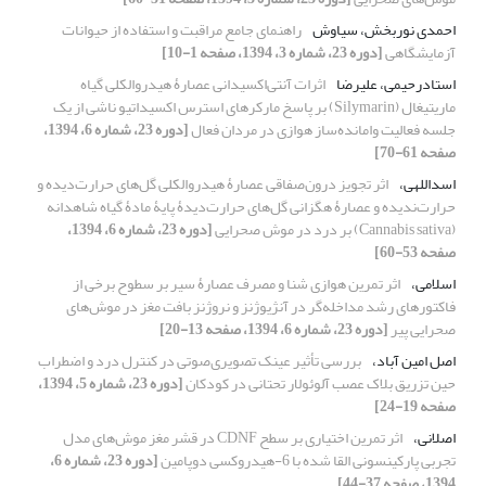
احمدی نوربخش، سیاوش
راهنمای جامع مراقبت و استفاده از حیوانات
آزمایشگاهی
[دوره 23، شماره 3، 1394، صفحه 1-10]
استادرحیمی، علیرضا
اثرات آنتی‌اکسیدانی عصارۀ هیدروالکلی گیاه
ماریتیغال (Silymarin) بر پاسخ مارکرهای استرس اکسیداتیو ناشی از یک
جلسه فعالیت وامانده‌ساز هوازی در مردان فعال
[دوره 23، شماره 6، 1394،
صفحه 61-70]
اسداللهی،
اثر تجویز درون‌صفاقی عصارۀ هیدروالکلی گل‌های حرارت‌دیده و
حرارت‌ندیده و عصارۀ هگزانی گل‌های حرارت‌دیدۀ پایۀ مادۀ گیاه شاهدانه
(Cannabis sativa) بر درد در موش صحرایی
[دوره 23، شماره 6، 1394،
صفحه 53-60]
اسلامی،
اثر تمرین هوازی شنا و مصرف عصارۀ سیر بر سطوح برخی از
فاکتور‌های رشد مداخله‌گر در آنژیوژنز و نروژنز بافت مغز در موش‌های
صحرایی پیر
[دوره 23، شماره 6، 1394، صفحه 13-20]
اصل امین آباد،
بررسی تأثیر عینک تصویری‌صوتی در کنترل درد و اضطراب
حین تزریق بلاک عصب آلوئولار تحتانی در کودکان
[دوره 23، شماره 5، 1394،
صفحه 19-24]
اصلانی،
اثر تمرین اختیاری بر سطح CDNF در قشر مغز موش‌های مدل
تجربی پارکینسونی القا‌‌ شده با 6-هیدروکسی دوپامین
[دوره 23، شماره 6،
1394، صفحه 37-44]