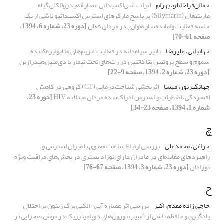
جمالی‌قراخانلو، بهرام
اثرات آنتی‌اکسیدانی عصارۀ هیدروالکلی گیاه
ماریتیغال (Silymarin) بر پاسخ مارکرهای استرس اکسیداتیو ناشی از یک
جلسه فعالیت وامانده‌ساز هوازی در مردان فعال
[دوره 23، شماره 6، 1394،
صفحه 61-70]
جهانبانی، علیرضا
تاثیر سیاه‌دانه در فعالیت آنزیم‌های متابولیزه‌کننده
سموم و سطح پروتئین بتا کاتنین در رت‌های تحت تیمار با دی‌متیل‌هیدرازین
[دوره 23، شماره 2، 1394، صفحه 9-22]
جهانگیرپور، مهسا
اثربخشی شناخت‌درمانی (CT) گروهی در کاهش
افسردگی، اضطراب و استرس ادراک‌شده مردان مبتلا به HIV
[دوره 23،
شماره 1، 1394، صفحه 23-34]
چ
چراغی، محمدعلی
بررسی ارتباط سلامت معنوی با میزان استرس و
راهبردهای مقابله‌ای‌‌ در مادران دارای نوزاد بستری در بخش‌های مراقبت ویژه
نوزادان
[دوره 23، شماره 3، 1394، صفحه 67-76]
ح
حاجی زاده مقدم، اکبر
بررسی اثر عصاره آبی- الکلی برگ زیتون بر اختلال
یادگیری و حافظه ناشی از آسیب نورون‌های دوپامینرژیک در موش‌ صحرایی نر