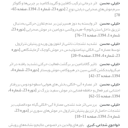
خلیلی، محسن
اثر درمانی ترکیب کافئین و گلی‌بنکلامید بر چربی‌ها و گلوکز
سرم موش‌های صحرایی دیابتی نوع 2
[دوره 23، شماره 1، 1394، صفحه 65-
70]
خلیلی، محسن
اثر وابسته به دوز هسپرتین بر عدم تقارن حرکتی به‌دنبال
تزریق داخل استریاتوم 6-هیدروکسی دوپامین در موش صحرایی
[دوره 23،
شماره 1، 1394، صفحه 71-76]
خلیلی، محسن
تشدید تشنجات ناشی از انفوزیون وریدی پنتیلن تترازول
توسط عصاره آبی ـ الکلی نپتامنتوئیدس در موش کوچک آزمایشگاهی
[دوره
23، شماره 4، 1394، صفحه 9-20]
خلیلی، محسن
تاثیر گالانتامین بر برگشت فعالیت حرکتی تشدید یافته در اثر
میکرواینجکشن کلشی سین در هیپوکامپ موش ویستار
[دوره 23، شماره 4،
1394، صفحه 37-42]
خلیلی، محسن
اثر عصاره آبی-الکلی بخش های هوایی اسطوخودوس بررفتار
اجتنابی غیر فعال و حافظه فضایی در موش سفید بزرگ نر
[دوره 23، شماره 4،
1394، صفحه 55-62]
خلیلی، محسن
بررسی اثر ضد تشنجی عصارۀ آبی-الکلی گیاه عودالصلیب بر
تشنجات حاصل از تزریق پنتیلن تترازول در موش‌های سوری نر
[دوره 23،
شماره 5، 1394، صفحه 11-18]
خواجوی شجاعی، کبری
باورهای والدین درخصوص علایم و نشانه‌های رویش