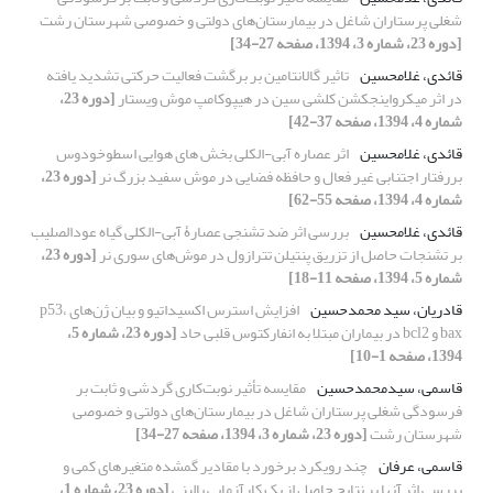
شغلی پرستاران شاغل در بیمارستان‌های دولتی و خصوصی شهرستان رشت
[دوره 23، شماره 3، 1394، صفحه 27-34]
قائدی، غلامحسین
تاثیر گالانتامین بر برگشت فعالیت حرکتی تشدید یافته
در اثر میکرواینجکشن کلشی سین در هیپوکامپ موش ویستار
[دوره 23،
شماره 4، 1394، صفحه 37-42]
قائدی، غلامحسین
اثر عصاره آبی-الکلی بخش های هوایی اسطوخودوس
بررفتار اجتنابی غیر فعال و حافظه فضایی در موش سفید بزرگ نر
[دوره 23،
شماره 4، 1394، صفحه 55-62]
قائدی، غلامحسین
بررسی اثر ضد تشنجی عصارۀ آبی-الکلی گیاه عودالصلیب
بر تشنجات حاصل از تزریق پنتیلن تترازول در موش‌های سوری نر
[دوره 23،
شماره 5، 1394، صفحه 11-18]
قادریان، سید محمدحسین
افزایش استرس اکسیداتیو و بیان ژن‌های p53،
bax و bcl2 در بیماران مبتلا به انفارکتوس قلبی حاد
[دوره 23، شماره 5،
1394، صفحه 1-10]
قاسمی، سیدمحمدحسین
مقایسه تأثیر نوبت‌کاری گردشی و ثابت بر
فرسودگی شغلی پرستاران شاغل در بیمارستان‌های دولتی و خصوصی
شهرستان رشت
[دوره 23، شماره 3، 1394، صفحه 27-34]
قاسمی، عرفان
چند رویکرد برخورد با مقادیر گمشده‌ متغیرهای کمی و
بررسی اثر آنها بر نتایج حاصل از یک کارآزمایی‌ بالینی
[دوره 23، شماره 1،