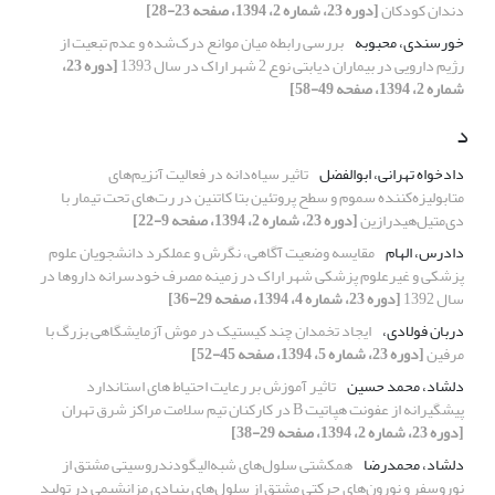
دندان کودکان
[دوره 23، شماره 2، 1394، صفحه 23-28]
خورسندی، محبوبه
بررسی رابطه میان موانع درک‌شده و عدم تبعیت از
رژیم دارویی در بیماران دیابتی نوع 2 شهر اراک در سال 1393
[دوره 23،
شماره 2، 1394، صفحه 49-58]
د
دادخواه تهرانی، ابوالفضل
تاثیر سیاه‌دانه در فعالیت آنزیم‌های
متابولیزه‌کننده سموم و سطح پروتئین بتا کاتنین در رت‌های تحت تیمار با
دی‌متیل‌هیدرازین
[دوره 23، شماره 2، 1394، صفحه 9-22]
دادرس، الهام
مقایسه وضعیت آگاهی، نگرش و عملکرد دانشجویان علوم
پزشکی و غیرعلوم پزشکی شهر اراک در زمینه مصرف خودسرانه داروها در
سال 1392
[دوره 23، شماره 4، 1394، صفحه 29-36]
دربان فولادی،
ایجاد تخمدان چند کیستیک در موش آزمایشگاهی بزرگ با
مرفین
[دوره 23، شماره 5، 1394، صفحه 45-52]
دلشاد، محمد حسین
تاثیر آموزش بر رعایت احتیاط های استاندارد
پیشگیرانه از عفونت هپاتیت B در کارکنان تیم سلامت مراکز شرق تهران
[دوره 23، شماره 2، 1394، صفحه 29-38]
دلشاد، محمدرضا
همکشتی سلول‌های شبه‌الیگودندروسیتی مشتق از
نوروسفر و نورون‌های حرکتی مشتق از سلول‌های بنیادی مزانشیمی در تولید