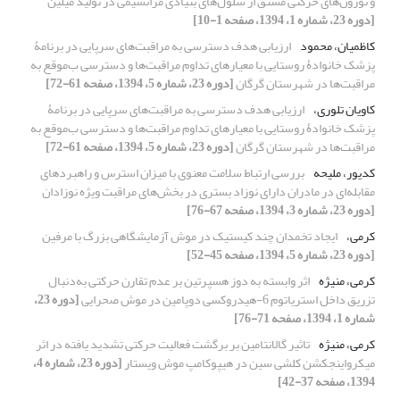
و نورون‌های حرکتی مشتق از سلول‌های بنیادی مزانشیمی در تولید میلین
[دوره 23، شماره 1، 1394، صفحه 1-10]
کاظمیان، محمود
ارزیابی هدف دسترسی به مراقبت‌های سرپایی در برنامۀ
پزشک خانوادۀ روستایی با معیار‌های تداوم مراقبت‌ها و دسترسی ب‌موقع به
مراقبت‌ها در شهرستان گرگان
[دوره 23، شماره 5، 1394، صفحه 61-72]
کاویان تلوری،
ارزیابی هدف دسترسی به مراقبت‌های سرپایی در برنامۀ
پزشک خانوادۀ روستایی با معیار‌های تداوم مراقبت‌ها و دسترسی ب‌موقع به
مراقبت‌ها در شهرستان گرگان
[دوره 23، شماره 5، 1394، صفحه 61-72]
کدیور، ملیحه
بررسی ارتباط سلامت معنوی با میزان استرس و راهبردهای
مقابله‌ای‌‌ در مادران دارای نوزاد بستری در بخش‌های مراقبت ویژه نوزادان
[دوره 23، شماره 3، 1394، صفحه 67-76]
کرمی،
ایجاد تخمدان چند کیستیک در موش آزمایشگاهی بزرگ با مرفین
[دوره 23، شماره 5، 1394، صفحه 45-52]
کرمی، منیژه
اثر وابسته به دوز هسپرتین بر عدم تقارن حرکتی به‌دنبال
تزریق داخل استریاتوم 6-هیدروکسی دوپامین در موش صحرایی
[دوره 23،
شماره 1، 1394، صفحه 71-76]
کرمی، منیژه
تاثیر گالانتامین بر برگشت فعالیت حرکتی تشدید یافته در اثر
میکرواینجکشن کلشی سین در هیپوکامپ موش ویستار
[دوره 23، شماره 4،
1394، صفحه 37-42]