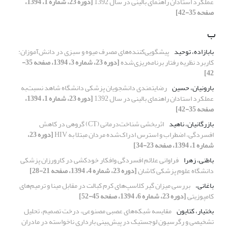
عملکرد استادان راهنمای بالینی در سال 1392
[دوره 23، شماره 1، 1394،
صفحه 35-42]
ب
بابازاده، توحید
پیشگویی‌کننده‌های مصرف میوه و سبزی در دانش‌آموزان:
کاربرد نظریه رفتار برنامه‌ریزی‌شده
[دوره 23، شماره 3، 1394، صفحه 35-
42]
بارونیان، حسین
رضایتمندی دانشجویان پزشکی دانشگاه شاهد نسبت‌به
عملکرد استادان راهنمای بالینی در سال 1392
[دوره 23، شماره 1، 1394،
صفحه 35-42]
بازرگانیان، ناهید
اثربخشی شناخت‌درمانی (CT) گروهی در کاهش
افسردگی، اضطراب و استرس ادراک‌شده مردان مبتلا به HIV
[دوره 23،
شماره 1، 1394، صفحه 23-34]
باطنی، زهرا
فراوانی علائم افسردگی وافکار خودکشی در کارورزان پزشکی
دانشگاه علوم پزشکی کاشان
[دوره 23، شماره 4، 1394، صفحه 21-28]
باغانی،
بررسی میزان گیر کلاسپ‌های کرم کبالت در مقابل مینا و ترمیم‌های
کامپوزیتی
[دوره 23، شماره 6، 1394، صفحه 45-52]
بختیار، کتایون
مقایسه شبکه‌های عصبی مصنوعی، درخت تصمیم، تحلیل
تشخیصی و رگرسیون لوجستیک در پیش‌بینی بارداری ناخواسته در مادران