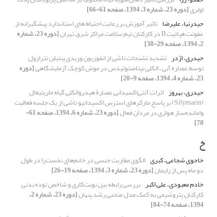
اولری
[دوره 23، شماره 3، 1394، صفحه 61-66]
حیدرنیا، علیرضا
تاثیر آموزش بر رعایت احتیاط های استاندارد پیشگیرانه از
عفونت هپاتیت B در کارکنان تیم سلامت مراکز شرق تهران
[دوره 23، شماره
2، 1394، صفحه 29-38]
حیدری، اژدر
تشدید تشنجات ناشی از انفوزیون وریدی پنتیلن تترازول
توسط عصاره آبی ـ الکلی نپتامنتوئیدس در موش کوچک آزمایشگاهی
[دوره
23، شماره 4، 1394، صفحه 9-20]
حیدری، بهروز
اثرات آنتی‌اکسیدانی عصارۀ هیدروالکلی گیاه ماریتیغال
(Silymarin) بر پاسخ مارکرهای استرس اکسیداتیو ناشی از یک جلسه فعالیت
وامانده‌ساز هوازی در مردان فعال
[دوره 23، شماره 6، 1394، صفحه 61-
70]
خ
خاجوی شجاعی، کبری
الگوی مقاربت جنسی در خانم‌های نخست‌زا در طول
دو ماه پس از زایمان
[دوره 23، شماره 3، 1394، صفحه 19-26]
خادم معبودی، علی اکبر
بررسی رابطه بین نوبت‌کاری و شاخص توده بدنی
کارکنان پتروشیمی به کمک مدل منحنی رشد پنهان
[دوره 23، شماره 2،
1394، صفحه 74-84]