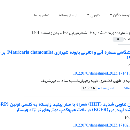
نویسندگان
داوری
ارسال مقاله
تماس با ما
 شماره:
دوره 30، شماره 6 - شماره پیاپی 163، بهمن و اسفند 1401
ات:
8
اثر آزمایش
10.22070/daneshmed.2023.17141
ی، طوبی غضنفری، طیبه رجبیان، انسیه سادات میرشریف
اله
اصل مقاله
421.52 K
 در بافت هیپوکمپ موش‌های نر نژاد ویستار
10.22070/daneshmed.2023.17102