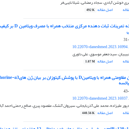
ری خوشن آبادی، سجاد رمضانی، شیلا نایبی فر
اله
اصل مقاله
492 K
اثر 8 هفته تمرین
10.22070/daneshmed.2023.16994
یبیان، سیدجعفر موسوی، علی داوری
اله
اصل مقاله
1.07 M
ائسه
10.22070/daneshmed.2023.16937
پور علیزاده، محمد علی آذربایجانی، سیروان آتشک، مقصود پیری، صالح رحمتی احمد آبا
اله
اصل مقاله
440.56 K