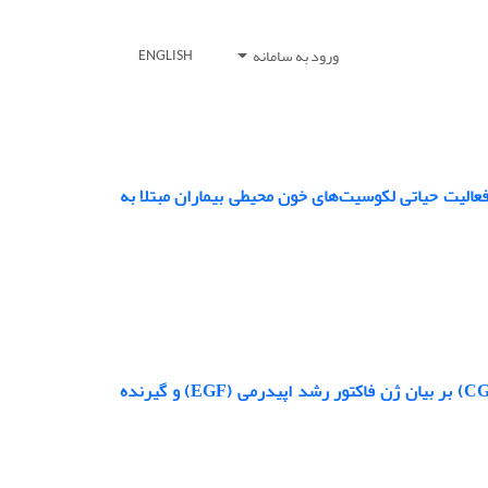
ورود به سامانه
ENGLISH
گاهی عصاره آبی و اتانولی بابونه شیرازی (Matricaria chamomile) بر فعالیت حیاتی لکوسیت‌های خون محیطی بیماران مبتلا به
اثر تمرین تناوبی شدید (HIIT) همراه با مهار پپتید وابسته به کلسی تونین (CGRP) بر بیان ژن فاکتور رشد اپیدرمی (EGF) و گیرنده