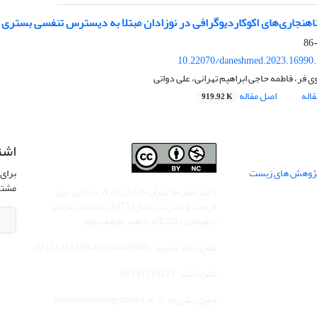
ناهنجاری‌های اکوکاردیوگرافی در نوزادان مبتلا به دیسترس تنفسی بستری
10.22070/daneshmed.2023.16990
 فر، فاطمه حاجی ابراهیم تهرانی، علی دواتی
اله
اصل مقاله
919.92 K
اشت
 پژوهش های زیست
برای 
مشتر
دفتر نشریه: تهران،خیابان کارگر شمالی، بین
فرصت و نصرت، شماره 1471،ساختمان مراکز
تحقیقاتی دانشگاه شاهد، طبقه سوم
تلفن دفتر نشریه : 02166419568-02151215129
تلفن ناشر: 02151215122
ایمیل نشریه: daneshvarmed@shahed.ac.ir