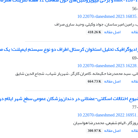
ال
10.22070/daneshmed.2023.16835
، رامین امیرساسان، جواد وکیلی، وحید ساری صراف
اله
اصل مقاله
418.26 K
ادیوگرافیک تحلیل استخوان کرستال اطراف دو نوع سیستم ایمپلنت؛ یک مط
10.22070/daneshmed.2023.16228
انی، سید محمدرضا حکیمانه، کامران کارگر، شهریار شهاب، شجاع الدین شایق
اله
اصل مقاله
664.73 K
وع اختلالات اسکلتی-عضلانی در دندان‌پزشکان عمومی سطح شهر ایلام در سال
10.22070/daneshmed.2022.16951
وزگار، الهام شفیعی، محمدرضا هواسیان
اله
اصل مقاله
300.97 K