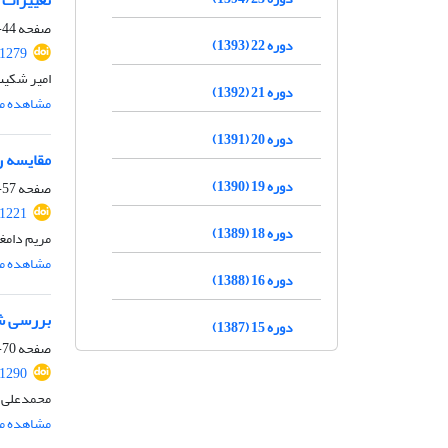
تغییرات miR-128-1 و برخی لیپوپروتئین‌های خون متعاقب 12 هفته تمرینات همزمان هوازی و قدرتی در مردان چاق میانس
صفحه
44-56
دوره 22 (1393)
.1279
امیر شکیب
دوره 21 (1392)
مشاهده مق
دوره 20 (1391)
مقایسه ر
دوره 19 (1390)
صفحه
57-69
.1221
دوره 18 (1389)
مریم دامغ
مشاهده مق
دوره 16 (1388)
بررسی شی
دوره 15 (1387)
صفحه
70-77
.1290
محمدعلی ر
مشاهده مق