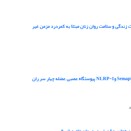
ات ثبات دهنده مرکزی منتخب همراه با مصرف ویتامین D بر کیفیت زندگی و سلامت روان زنان مبتلا به کمردرد مزمن غیر
اثر تمرین مقاومتی همراه با ویتامینD با پوشش کیتوزان بر بیان ژن هایSemaphorine-a3 وNLRP-1 پیوستگاه عصبی عضله چهار سر ران
د