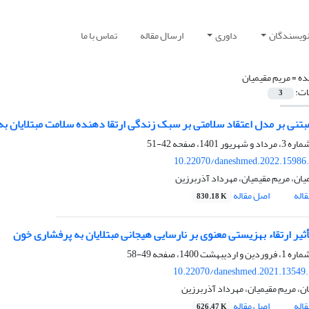
نویسندگان
داوری
ارسال مقاله
تماس با ما
ده =
مریم مقیمیان
ات:
3
تنی بر مدل اعتقاد سلامتی بر سبک زندگی ارتقا دهنده سلامت مبتلایان به
42-51
10.22070/daneshmed.2022.15986
یان، مریم مقیمیان، مهرداد آذربرزین
اله
اصل مقاله
830.18 K
ثیر ارتقاء بهزیستی معنوی بر نارسایی هیجانی مبتلایان به پرفشاری خون
49-58
10.22070/daneshmed.2021.13549
ن، مریم مقیمیان، مهرداد آذربرزین
اله
اصل مقاله
626.47 K