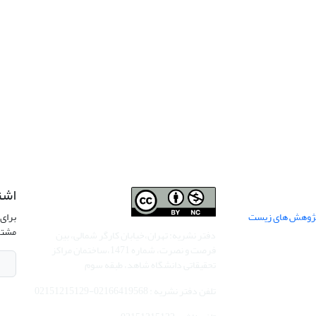
اشت
 پژوهش های زیست
برای 
مشتر
دفتر نشریه: تهران،خیابان کارگر شمالی، بین
فرصت و نصرت، شماره 1471،ساختمان مراکز
تحقیقاتی دانشگاه شاهد، طبقه سوم
تلفن دفتر نشریه : 02166419568-02151215129