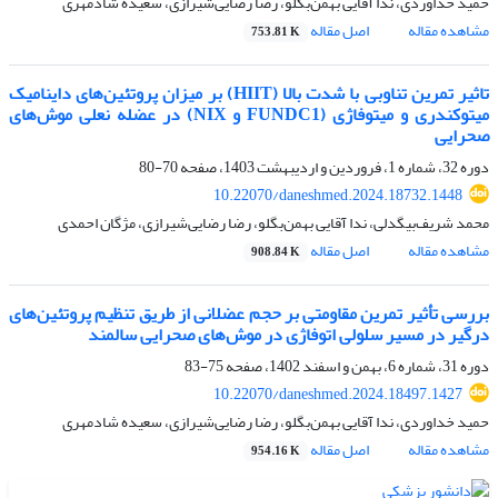
حمید خداوردی، ندا آقایی بهمن‌بگلو، رضا رضایی‌شیرازی، سعیده شادمهری
مشاهده مقاله
اصل مقاله
753.81 K
تاثیر تمرین تناوبی با شدت بالا (HIIT) بر میزان پروتئین‌های داینامیک
میتوکندری و میتوفاژی (FUNDC1 و NIX) در عضله نعلی موش‌های
صحرایی
دوره 32، شماره 1، فروردین و اردیبهشت 1403، صفحه
70-80
10.22070/daneshmed.2024.18732.1448
محمد شریف‌بیگدلی، ندا آقایی بهمن‌بگلو، رضا رضایی‌شیرازی، مژگان احمدی
مشاهده مقاله
اصل مقاله
908.84 K
بررسی تأثیر تمرین مقاومتی بر حجم عضلانی از طریق تنظیم پروتئین‌های
درگیر در مسیر سلولی اتوفاژی در موش‌های صحرایی سالمند
دوره 31، شماره 6، بهمن و اسفند 1402، صفحه
75-83
10.22070/daneshmed.2024.18497.1427
حمید خداوردی، ندا آقایی بهمن‌بگلو، رضا رضایی‌شیرازی، سعیده شادمهری
مشاهده مقاله
اصل مقاله
954.16 K