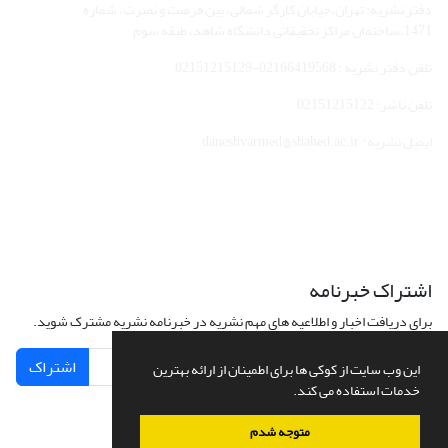
دفتر نشریه: تهران،خیابان کارگر شمالی، بین فرصت و نصرت، شماره
1471،ساختمان مراکز تحقیقاتی دانشگاه شاهد، طبقه سوم
تلفن دفتر نشریه : 02166419568-02151215129
تلفن ناشر: 02151215122
ایمیل نشریه: daneshvarmed@shahed.ac.ir
اشتراک خبرنامه
برای دریافت اخبار و اطلاعیه های مهم نشریه در خبرنامه نشریه مشترک شوید.
اشتراک
این وب سایت از کوکی ها برای اطمینان از ارائه بهترین
خدمات استفاده می کند.
متوجه شدم