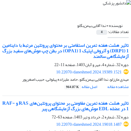
نویسنده =
ندا آقایی بهمن‌بگلو
تعداد مقالات:
4
تاثیر هشت هفته تمرین استقامتی بر محتوای پروتئین‌ مرتبط با داینامین
1 (DRP1) و آتروفی اپتیک 1 (OPA1) در بطن چپ موش‌های سفید بزرگ
آزمایشگاهی سالمند
دوره 32، شماره 4، مهر و آبان 1403، صفحه
11-22
10.22070/daneshmed.2024.19389.1521
مهدی مارزلو، ندا آقایی بهمن‌بگلو، حامد علیزاده پهلوانی، حبیب اصغرپور
مشاهده مقاله
اصل مقاله
964.87 K
تاثیر هشت هفته تمرین مقاومتی بر محتوای پروتئین‌های RAS و RAF-
1 در عضله EDL موش‌های بزرگ آزمایشگاهی پیر
دوره 32، شماره 2، خرداد و تیر 1403، صفحه
63-72
10.22070/daneshmed.2024.19018.1487