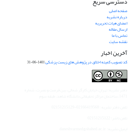
دسترسی سریع
صفحه اصلی
درباره نشریه
اعضای هیات تحریریه
ارسال مقاله
تماس با ما
نقشه سایت
آخرین اخبار
کد تصویب کمیته اخلاق در پژوهش های زیست پزشکی
1401-06-31
دفتر نشریه: تهران،خیابان کارگر شمالی، بین فرصت و نصرت، شماره
1471،ساختمان مراکز تحقیقاتی دانشگاه شاهد، طبقه سوم
تلفن دفتر نشریه : 02166419568-02151215129
تلفن ناشر: 02151215122
ایمیل نشریه: daneshvarmed@shahed.ac.ir