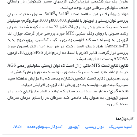
عنوان یک مهارکننده­ی فیزیولوژیکی آنزیم­های مسیر گلیکولیز، در راستای
حذف سلول­های سرطانی مورد توجه می­باشد.
5
3
مواد و روش­ها:
در این مطالعه تعداد 10
×5 و10
×5 سلول به ترتیب برای
بررسی توان زیستی و آپوپتوز با غلظت­های 400، 800 و 1600 میکروگرم/ میلی­لیتر
اسید سیتریک تیمار و در زمان­های­ 24، 48 و 72 ساعت، انکوبه شدند. میزان
رشد سلولی با روش رنگ سنجی MTS مورد بررسی قرار گرفت. میزان القا
آپوپتوز به وسیله دستگاه فلوسیتومتری با کیت آنکسین-پروپیدیوم یدید
(
Annexin-PI) طبق دستورالعمل کیت در هر سه زمان انکوباسیون مورد
بررسی قرار گرفت. آنالیز آماری با استفاده از نرم افزار SPSS ورژن 18، آزمون
ANOVA و تست دانکن انجام شد.
نتایج:
نتایج تست MTSحاکی از آن است که توان زیستی سلول­های رده­ی AGS
در تمام غلظت‌های اسید سیتریک به صورت وابسته به دوز و زمان کاهش می­
یابد. همچنین نتایج تست انکسین نشان می­دهد که با افزایش غلظت اسید
سیتریک به صورت وابسته به دوز و زمان القاء آپوپتوز افزایش می­یابد.
نتیجه ­گیری:
به نظر می­رسد اسید سیتریک ­بتواند با القاء بیان ژن­های دخیل در
مسیر آپوپتوز، به عنوان یک ماده­ی ضد سرطان در راستای درمان سرطان
معده بکار رود.
کلیدواژه‌ها
اسید سیتریک
توان زیستی
آپوپتوز
آدنوکارسینومای معده
AGS