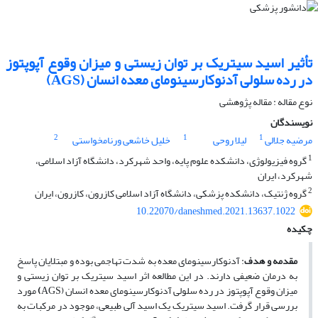
تأثیر اسید سیتریک بر توان زیستی و میزان وقوع آپوپتوز
در رده سلولی آدنوکارسینومای معده انسان (AGS)
نوع مقاله : مقاله پژوهشی
نویسندگان
2
1
1
مرضیه جلالی
لیلا روحی
خلیل خاشعی ورنامخواستی
1
گروه فیزیولوژی، دانشکده علوم پایه، واحد شهرکرد، دانشگاه آزاد اسلامی،
شهرکرد، ایران
2
گروه ژنتیک، دانشکده پزشکی، دانشگاه آزاد اسلامی کازرون، کازرون، ایران
10.22070/daneshmed.2021.13637.1022
چکیده
مقدمه و هدف
: آدنوکارسینومای معده به شدت تهاجمی بوده و مبتلایان پاسخ
به درمان ضعیفی دارند. در این مطالعه اثر اسید سیتریک بر توان زیستی و
میزان وقوع آپوپتوز در رده سلولی آدنوکارسینومای معده انسان (AGS
)
مورد
بررسی قرار گرفت. اسید سیتریک یک اسید آلی طبیعی، موجود در مرکبات به