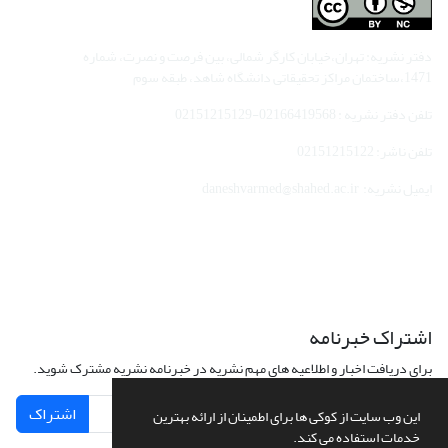
دفتر نشریه: تهران،خیابان کارگر شمالی، بین فرصت و نصرت، شماره
1471،ساختمان مراکز تحقیقاتی دانشگاه شاهد، طبقه سوم
تلفن دفتر نشریه : 02166419568-02151215129
تلفن ناشر: 02151215122
ایمیل نشریه: daneshvarmed@shahed.ac.ir
اشتراک خبرنامه
برای دریافت اخبار و اطلاعیه های مهم نشریه در خبرنامه نشریه مشترک شوید.
اشتراک
این وب سایت از کوکی ها برای اطمینان از ارائه بهترین
خدمات استفاده می کند.