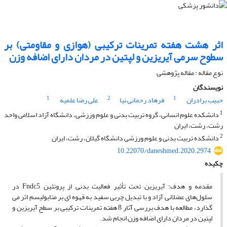
اثر هشت هفته تمرینات ترکیبی (هوازی و مقاومتی) بر
سطوح سرمی آیریزین و لپتین در مردان دارای اضافه وزن
نوع مقاله : مقاله پژوهشی
نویسندگان
1
2
1
حبیب برادران
فرهاد رحمانی نیا
علی رضا علمیه
1
دانشکده علوم انسانی، گروه تربیت بدنی و علوم ورزشی، دانشگاه آزاد اسلامی واحد
رشت، رشت، ایران
2
دانشکده تربیت بدنی و علوم ورزشی دانشگاه گیلان، رشت، ایران
10.22070/daneshmed.2020.2974
چکیده
مقدمه و هدف: آیریزین تحت تأثیر فعالیت بدنی از پروتئین Fndc5 در
سلول‌های عضلانی آزاد و با تبدیل چربی سفید به قهوه ای بر متابولیسم اثر می
گذارد، مطالعه با هدف بررسی آثار 8 هفته تمرینات ترکیبی بر سطح آیریزین و
لپتین در مردان دارای اضافه وزن انجام شد.