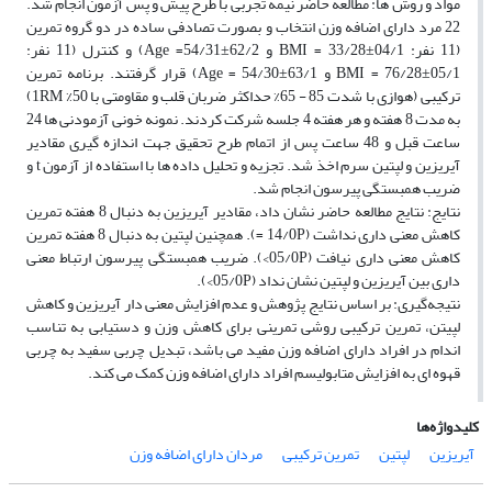
مواد و روش ها: مطالعه حاضر نیمه تجربی با طرح پیش و پس آزمون انجام شد.
22 مرد دارای اضافه وزن انتخاب و بصورت تصادفی ساده در دو گروه تمرین
(11 نفر: 04/1±33/28 = BMI و 62/2±54/31= Age) و کنترل (11 نفر:
05/1±76/28 = BMI و 63/1±54/30 = Age) قرار گرفتند. برنامه تمرین
ترکیبی (هوازی با شدت 85 - 65% حداکثر ضربان قلب و مقاومتی با 50% 1RM)
به مدت 8 هفته و هر هفته 4 جلسه شرکت کردند. نمونه خونی آزمودنی ها 24
ساعت قبل و 48 ساعت پس از اتمام طرح تحقیق جهت اندازه گیری مقادیر
آیریزین و لپتین سرم اخذ شد. تجزیه و تحلیل داده ها با استفاده از آزمون t و
ضریب همبستگی پیرسون انجام شد.
نتایج: نتایج مطالعه حاضر نشان داد، مقادیر آیریزین به دنبال 8 هفته تمرین
کاهش معنی داری نداشت (14/0P =). همچنین لپتین به دنبال 8 هفته تمرین
کاهش معنی داری نیافت (05/0P>). ضریب همبستگی پیرسون ارتباط معنی
داری بین آیریزین و لپتین نشان نداد (05/0P>).
نتیجه‌گیری: بر اساس نتایج پژوهش و عدم افزایش معنی دار آیریزین و کاهش
لپیتن، تمرین ترکیبی روشی تمرینی برای کاهش وزن و دستیابی به تناسب
اندام در افراد دارای اضافه وزن مفید می باشد، تبدیل چربی سفید به چربی
قهوه ای به افزایش متابولیسم افراد دارای اضافه وزن کمک می کند.
کلیدواژه‌ها
آیریزین
لپتین
تمرین ترکیبی
مردان دارای اضافه وزن