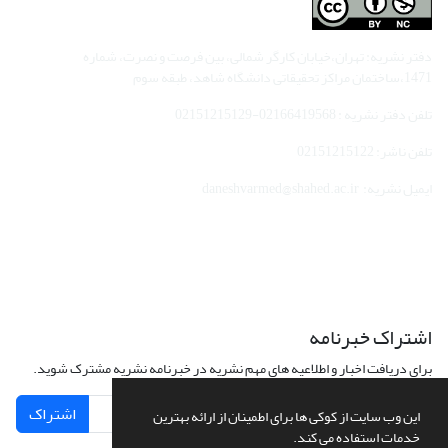
دفتر نشریه: تهران،خیابان کارگر شمالی، بین فرصت و نصرت، شماره
1471،ساختمان مراکز تحقیقاتی دانشگاه شاهد، طبقه سوم
تلفن دفتر نشریه : 02166419568-02151215129
تلفن ناشر: 02151215122
ایمیل نشریه: daneshvarmed@shahed.ac.ir
اشتراک خبرنامه
برای دریافت اخبار و اطلاعیه های مهم نشریه در خبرنامه نشریه مشترک شوید.
اشتراک
این وب سایت از کوکی ها برای اطمینان از ارائه بهترین
خدمات استفاده می کند.