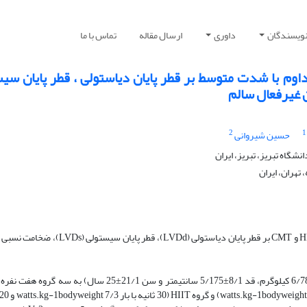
نویسندگان
داوری
ارسال مقاله
تماس با ما
ا و مداوم با شدت متوسط بر قطر پایان دیاستولی ، قطر پایان سی
 غیرفعال سالم
2
1
حسین شیروانی
شگاه تبریز، تبریز، ایران
تهران، ایران
هدف: هدف از تحقیق حاضر مقایسه تأثیر 8 هفته تمرینات HIIT و CMT بر قطر پایان دیاستولی (LVDd)، قطر 
مواد و روش‌ها: به این منظور 21 مرد غیرفعال (با وزن 1/2 ±6/78 کیلوگرم، قد 8/1±5/175 سانتیمتر و سن 21/1±25 سال) ب