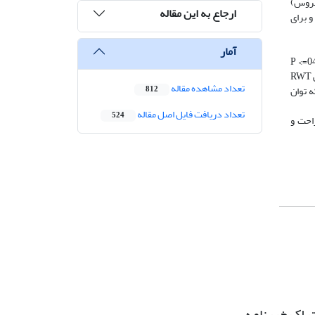
(دوچرخه ثابت) کردند. اکوکاردیوگرافی و آزمون Vo2max (تست بروس)
ارجاع به این مقاله
 تحلیل قرار گرفت و برای
آمار
نتایج: نتایج نشان دادند که بعد از 8 هفته تمرینات، LVDd در گروه HIIT نسبت به گروه­های CON، (03/0=P < /span>) و CMT افزایش معنی­دار (04/0=P <
/span>) و در LVDs در گروه CMT نسبت به گروه­های CON (02/0=P < /span>) و HIIT افزایش معنی­داری (01/0=P < /span>) داشت. همچنین، شاخص RWT
تعداد مشاهده مقاله
همچنین مشخص شد که توان
812
تعداد دریافت فایل اصل مقاله
524
تراحت و
راک خبرنامه