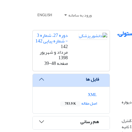
ورود به سامانه
ENGLISH
ستولی،
دوره 27، شماره 3
- شماره پیاپی 142
142
مرداد و شهریور
1398
صفحه
39-48
فایل ها
XML
پایان سیستولی (LVDs)، ضخامت نسبی دیواره
اصل مقاله
783.9 K
ه سه گروه هفت نفره کنترل
هم رسانی
(CON)، HIIT و CMT تقسیم شدند. گروه CMT (با بار ثابت 2 watts.kg-1bodyweight) و گروه HIIT (30 ثانیه با بار 7/3 watts.kg-1bodyweight و 120 ثانیه