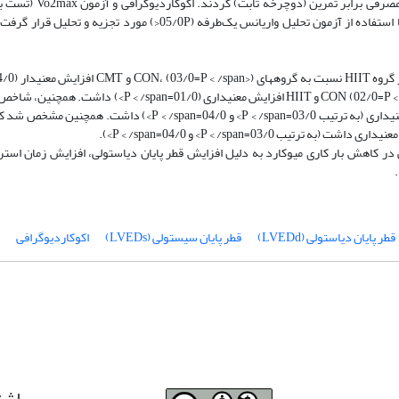
با بار 4/1 watts.kg-1bodyweight) به مدت 8 هفته و انرژی مصرفی برابر تمرین 
آزمودنی­ها قبل و بعد از تمرینات انجام شد. داده­های حاصل با استفاده از آزمون تحلیل واریانس یک‌طرفه (05/0P<) مورد تجزیه و
در هر دو گروه HIIT و CMT نسبت به گروه CON، افزایش معنی­داری (به ترتیب 03/0=P < /span> و 04/0=P < /span>) داشت. 
را به عنوان نقش محافظتی در کاهش بار کاری میوکارد به دلیل افزایش قطر پایان دیاستولی، افزایش زمان اس
قطر پایان دیاستولی (LVEDd)
قطر پایان سیستولی (LVEDs)
اکوکاردیوگرافی
اشت