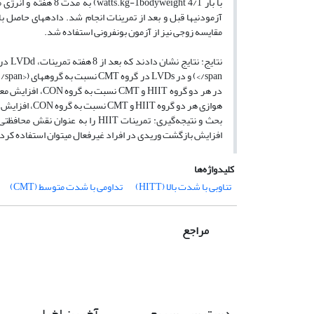
مقایسه زوجی نیز از آزمون بونفرونی استفاده شد.
هوازی هر دو گروه HIIT و CMT نسبت به گروه CON، افزایش معنی­داری داشت (به ترتیب 03/0=P < /span> و 04/0=P < /span>).
بحث و نتیجه‌گیری: تمرینات HIIT 
افزایش بازگشت وریدی در افراد غیرفعال می­توان استفاده کرد.
کلیدواژه‌ها
تناوبی با شدت بالا (HITT)
تداومی با شدت متوسط (CMT)
مراجع
دسترسی سریع
آخرین اخبار