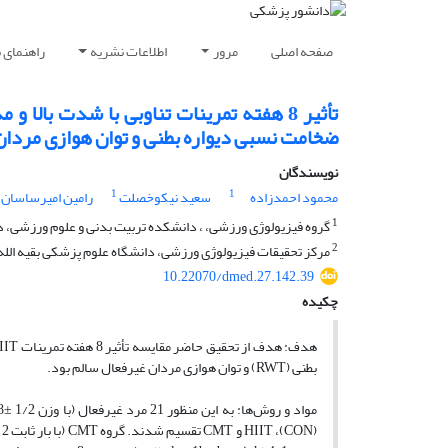
صفحه اصلی
مرور
اطلاعات نشریه
راهنمای 
تأثیر 8 هفته تمرینات تناوبی با شدت بال
ضخامت نسبی دیواره بطنی و توان هوازی مردان
نویسندگان
1
1
محمود احمدزاده
سعید نیکوخصلت
رامین امیرساسان
1
گروه فیزیولوژی ورزشی، ، دانشکده تربیت بدنی و علوم ورزشی، دان
2
مرکز تحقیقات فیزیولوژی ورزشی، دانشگاه علوم پزشکی بقیه الله، 
10.22070/dmed.27.142.39
چکیده
بطنی (RWT) و توان هوازی مردان غیرفعال سالم بود.