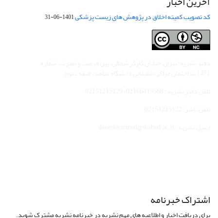
آخرین اخبار
کد تصویب کمیته اخلاق در پژوهش های زیست پزشکی
1401-06-31
دفتر نشریه: تهران،خیابان کارگر شمالی، بین فرصت و نصرت، شماره
1471،ساختمان مراکز تحقیقاتی دانشگاه شاهد، طبقه سوم
تلفن دفتر نشریه : 02166419568-02151215129
تلفن ناشر: 02151215122
ایمیل نشریه: daneshvarmed@shahed.ac.ir
اشتراک خبرنامه
برای دریافت اخبار و اطلاعیه های مهم نشریه در خبرنامه نشریه مشترک شوید.