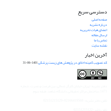
دسترسی سریع
صفحه اصلی
درباره نشریه
اعضای هیات تحریریه
ارسال مقاله
تماس با ما
نقشه سایت
آخرین اخبار
کد تصویب کمیته اخلاق در پژوهش های زیست پزشکی
1401-06-31
دفتر نشریه: تهران،خیابان کارگر شمالی، بین فرصت و نصرت، شماره
1471،ساختمان مراکز تحقیقاتی دانشگاه شاهد، طبقه سوم
تلفن دفتر نشریه : 02166419568-02151215129
تلفن ناشر: 02151215122