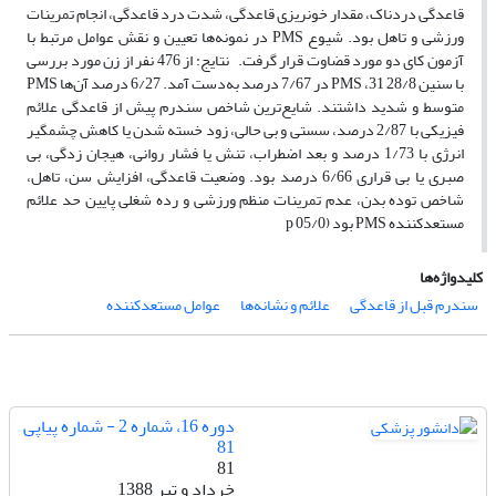
قاعدگی دردناک، مقدار خونریزی قاعدگی، شدت درد قاعدگی، انجام تمرینات
ورزشی و تاهل بود. شیوع PMS در نمونه‌ها تعیین و نقش عوامل مرتبط با
آزمون کای دو مورد قضاوت قرار گرفت. نتایج: از 476 نفر از زن مورد بررسی
با سنین 28/8 31، PMS در 7/67 درصد به‌دست آمد. 6/27 درصد آن‌ها PMS
متوسط و شدید داشتند. شایع‌ترین شاخص سندرم پیش از قاعدگی علائم
فیزیکی با 2/87 درصد، سستی و بی حالی، زود خسته شدن یا کاهش چشمگیر
انرژی با 1/73 درصد و بعد اضطراب، تنش یا فشار روانی، هیجان زدگی، بی
صبری یا بی قراری 6/66 درصد بود. وضعیت قاعدگی، افزایش سن، تاهل،
شاخص توده بدن، عدم تمرینات منظم ورزشی و رده شغلی پایین حد علائم
مستعد‌کننده PMS بود (05/0 p
کلیدواژه‌ها
سندرم قبل از قاعدگی
علائم و نشانه‌ها
عوامل مستعد‌کننده
دوره 16، شماره 2 - شماره پیاپی
81
81
خرداد و تیر 1388