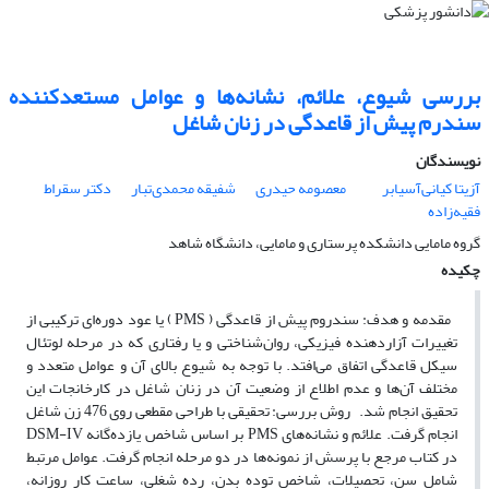
بررسی شیوع، علائم، نشانه‌ها و عوامل مستعد‌کننده
سندرم پیش از قاعدگی در زنان شاغل
نویسندگان
آزیتا کیانی‌آسیابر
معصومه حیدری
شفیقه محمدی‌تبار
دکتر سقراط
فقیه‌زاده
گروه مامایی دانشکده پرستاری و مامایی، دانشگاه شاهد
چکیده
مقدمه و هدف: سندروم پیش از قاعدگی ( PMS ) یا عود دوره‌ای ترکیبی از
تغییرات آزار‌دهنده فیزیکی، روان‌شناختی و یا رفتاری که در مرحله لوتئال
سیکل قاعدگی اتفاق می‌افتد. با توجه به شیوع بالای آن و عوامل متعدد و
مختلف آن‌ها و عدم اطلاع از وضعیت آن در زنان شاغل در کارخانجات این
تحقیق انجام شد. روش بررسی: تحقیقی با طراحی مقطعی روی 476 زن شاغل
انجام گرفت. علائم و نشانه‌های PMS بر اساس شاخص یازده‌گانه DSM-IV
در کتاب مرجع با پرسش از نمونه‌ها در دو مرحله انجام گرفت. عوامل مرتبط
شامل سن، تحصیلات، شاخص توده بدن، رده شغلی، ساعت کار روزانه،