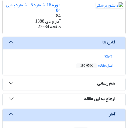
دوره 16، شماره 5 - شماره پیاپی
84
84
آذر و دی 1388
صفحه
27-34
فایل ها
XML
اصل مقاله
190.05 K
هم رسانی
ارجاع به این مقاله
آمار