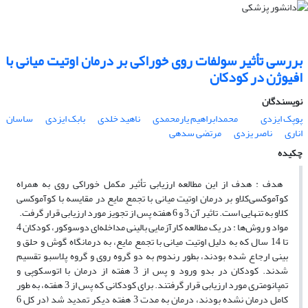
بررسی تأثیر سولفات روی خوراکی بر درمان اوتیت میانی با
افیوژن در کودکان
نویسندگان
پوپک ایزدی
محمدابراهیم یارمحمدی
ناهید خلدی
‌بابک ‌ایزدی
ساسان
اناری
ناصر یزدی
مرتضی سدهی
چکیده
هدف : هدف از این مطالعه ارزیابی تأثیر مکمل خوراکی روی به همراه
کوآموکسی‌کلاو بر درمان اوتیت میانی با تجمع مایع در مقایسه با کوآموکسی
کلاو به تنهایی است. تاثیر آن 3 و 6 هفته پس از تجویز مورد ارزیابی قرار گرفت.
مواد و روش‌ها : در یک مطالعه کارآزمایی بالینی مداخله‌ای دوسوکور، کودکان 4
تا 14 سال که به دلیل اوتیت میانی با تجمع مایع، به درمانگاه گوش و حلق و
بینی ارجاع شده بودند، بطور رندوم به دو گروه روی و گروه پلاسبو تقسیم
شدند. کودکان در بدو ورود و پس از 3 هفته از درمان با اتوسکوپی و
تمپانومتری مورد ارزیابی قرار گرفتند. برای کودکانی که پس از 3 هفته، به طور
کامل درمان نشده‌ بودند، درمان به مدت 3 هفته دیکر تمدید شد (در کل 6