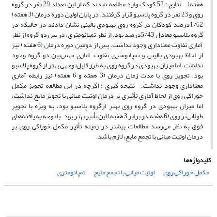
هفته). نتایج : 52 کودک وارد مطالعه شدند که از این تعداد 29 نفر در گروه
روی و 23 نفر در گروه پلاسبو قرار گرفتند. در پایان اولین دوره درمان (3 هفته)
1/62درصد کودکان در گروه روی بهبودی بالینی نشان دادند در حالیکه در
گروه پلاسبو معادل 5/43درصد بود. از نظر تمپانومتری، در بین دو گروه از نظر
آماری تفاوت معنا‌داری وجود نداشت. پس از دومین دوره درمان (6 هفته) نیز
از لحاظ بهبودی بالینی و تمپانومتری تفاوت آماری مهمی‌بین دو گروه وجود
نداشت، اما میزان بهبودی در گروه روی به طرز قابل‌توجهی بهتر از گروه پلاسبو
بود. تجویز روی با مدت زمان درمان (3 هفته و 6 هفته) نیز رابطه آماری
معنا‌داری وجود نداشت. نتیجه گیری : اگرچه در این مطالعه تجویز مکمل
خوراکی روی از لحاظ آماری تأثیری بر درمان اوتیت میانی با تجویز مایع نداشت،
اما میزان بهبودی در گروه روی بهتر ازگروه پلاسبو بود، به ویژه با تجویز
طولانی‌تر روی (6 هفته در برابر 3 هفته) این تأثیر بهتر بود. با توجه به یافته‌های
فوق به نظر می‌رسد مطالعات بیشتر در زمینه تأثیر مکمل خوراکی روی بر
درمان اوتیت میانی با تجمع مایع، لازم باشد.
کلیدواژه‌ها
مکمل خوراکی روی
اوتیت میانی با تجمع مایع
تمپانومتری