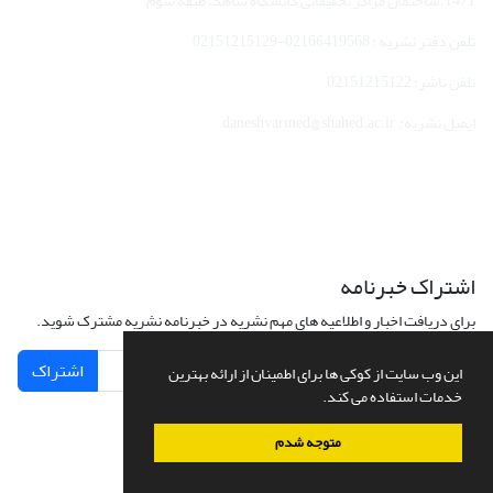
1471،ساختمان مراکز تحقیقاتی دانشگاه شاهد، طبقه سوم
تلفن دفتر نشریه : 02166419568-02151215129
تلفن ناشر: 02151215122
ایمیل نشریه: daneshvarmed@shahed.ac.ir
اشتراک خبرنامه
برای دریافت اخبار و اطلاعیه های مهم نشریه در خبرنامه نشریه مشترک شوید.
اشتراک
این وب سایت از کوکی ها برای اطمینان از ارائه بهترین
خدمات استفاده می کند.
متوجه شدم
سامانه مدیریت نشریات علمی.
طراحی و پیاده سازی از
سیناوب