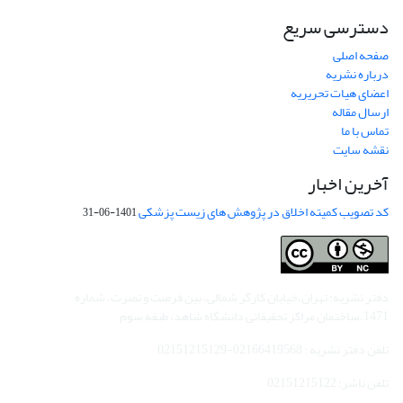
دسترسی سریع
صفحه اصلی
درباره نشریه
اعضای هیات تحریریه
ارسال مقاله
تماس با ما
نقشه سایت
آخرین اخبار
کد تصویب کمیته اخلاق در پژوهش های زیست پزشکی
1401-06-31
دفتر نشریه: تهران،خیابان کارگر شمالی، بین فرصت و نصرت، شماره
1471،ساختمان مراکز تحقیقاتی دانشگاه شاهد، طبقه سوم
تلفن دفتر نشریه : 02166419568-02151215129
تلفن ناشر: 02151215122