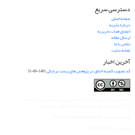
دسترسی سریع
صفحه اصلی
درباره نشریه
اعضای هیات تحریریه
ارسال مقاله
تماس با ما
نقشه سایت
آخرین اخبار
کد تصویب کمیته اخلاق در پژوهش های زیست پزشکی
1401-06-31
دفتر نشریه: تهران،خیابان کارگر شمالی، بین فرصت و نصرت، شماره
1471،ساختمان مراکز تحقیقاتی دانشگاه شاهد، طبقه سوم
تلفن دفتر نشریه : 02166419568-02151215129
تلفن ناشر: 02151215122