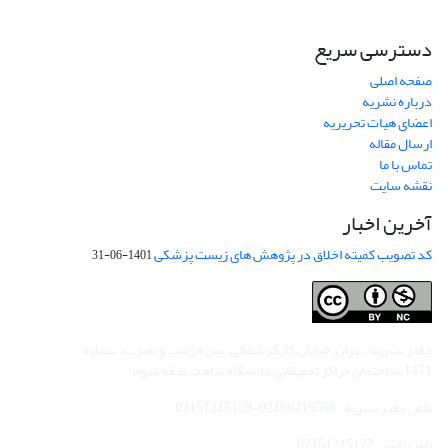
دسترسی سریع
صفحه اصلی
درباره نشریه
اعضای هیات تحریریه
ارسال مقاله
تماس با ما
نقشه سایت
آخرین اخبار
کد تصویب کمیته اخلاق در پژوهش های زیست پزشکی
1401-06-31
دفتر نشریه: تهران،خیابان کارگر شمالی، بین فرصت و نصرت، شماره
1471،ساختمان مراکز تحقیقاتی دانشگاه شاهد، طبقه سوم
تلفن دفتر نشریه : 02166419568-02151215129
تلفن ناشر: 02151215122