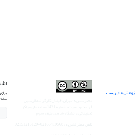
اشت
 پژوهش های زیست
برای 
مشتر
دفتر نشریه: تهران،خیابان کارگر شمالی، بین
فرصت و نصرت، شماره 1471،ساختمان مراکز
تحقیقاتی دانشگاه شاهد، طبقه سوم
تلفن دفتر نشریه : 02166419568-02151215129