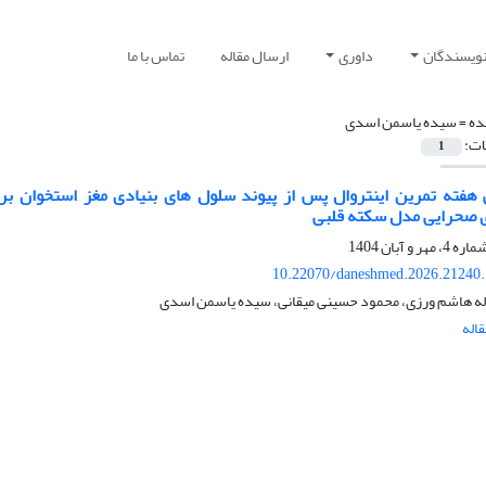
نویسندگان
داوری
ارسال مقاله
تماس با ما
ده =
سیده یاسمن اسدی
ات:
1
فته تمرین اینتروال پس از پیوند سلول های بنیادی مغز استخوان بر ب
 صحرایی مدل سکته قلبی
10.22070/daneshmed.2026.21240
ه هاشم ورزی، محمود حسینی میقانی، سیده یاسمن اسدی
اله