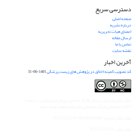
دسترسی سریع
صفحه اصلی
درباره نشریه
اعضای هیات تحریریه
ارسال مقاله
تماس با ما
نقشه سایت
آخرین اخبار
کد تصویب کمیته اخلاق در پژوهش های زیست پزشکی
1401-06-31
دفتر نشریه: تهران،خیابان کارگر شمالی، بین فرصت و نصرت، شماره
1471،ساختمان مراکز تحقیقاتی دانشگاه شاهد، طبقه سوم
تلفن دفتر نشریه : 02166419568-02151215129
تلفن ناشر: 02151215122