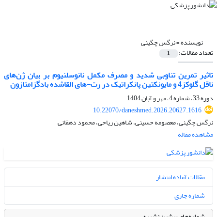
نویسنده =
نرگس چگینی
تعداد مقالات:
1
تاثیر تمرین تناوبی شدید و مصرف مکمل نانوسلنیوم بر بیان ژن‌های
ناقل گلوکز4 و مایونکتین پانکراتیک در رت-های القاشده بادگزامتازون
دوره 33، شماره 4، مهر و آبان 1404
10.22070/daneshmed.2026.20627.1616
نرگس چگینی، معصومه حسینی، شاهین ریاحی، محمود دهقانی
مشاهده مقاله
مقالات آماده انتشار
شماره جاری
شماره‌های پیشین نشریه