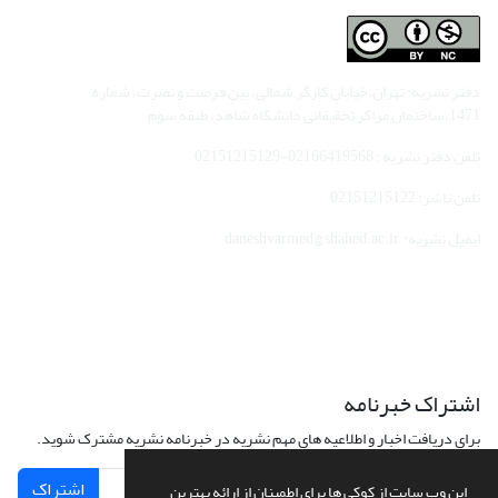
دفتر نشریه: تهران،خیابان کارگر شمالی، بین فرصت و نصرت، شماره
1471،ساختمان مراکز تحقیقاتی دانشگاه شاهد، طبقه سوم
تلفن دفتر نشریه : 02166419568-02151215129
تلفن ناشر: 02151215122
ایمیل نشریه: daneshvarmed@shahed.ac.ir
اشتراک خبرنامه
برای دریافت اخبار و اطلاعیه های مهم نشریه در خبرنامه نشریه مشترک شوید.
اشتراک
این وب سایت از کوکی ها برای اطمینان از ارائه بهترین