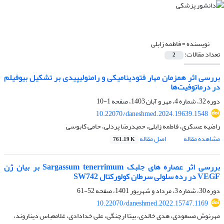
نویسنده =
فاطمه زابلی
تعداد مقالات:
2
بررسی اثر همزمان مهار فتودینامیکی و رامنولیپیدی بر تشکیل بیوفیلم
در درماتوفیت‌ها
دوره 32، شماره 4، مهر و آبان 1403، صفحه
1-10
10.22070/daneshmed.2024.19639.1548
راضیه عسکری، فاطمه زابلی، حمیدرضا پردلی، حامی کابوسی
مشاهده مقاله
اصل مقاله
761.19 K
بررسی اثر عصاره های جلبک Sargassum tenerrimum بر بیان ژن
VEGF در رده سلولی سرطان کولورکتال SW742
دوره 30، شماره 3، مرداد و شهریور 1401، صفحه
52-61
10.22070/daneshmed.2022.15747.1169
مهرنوش مسعودی، هدی خالدی، بیتا ارچنگی، علی خدادادی، غلامعباس دیناروند،