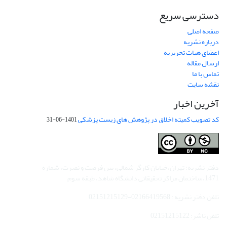
دسترسی سریع
صفحه اصلی
درباره نشریه
اعضای هیات تحریریه
ارسال مقاله
تماس با ما
نقشه سایت
آخرین اخبار
کد تصویب کمیته اخلاق در پژوهش های زیست پزشکی
1401-06-31
دفتر نشریه: تهران،خیابان کارگر شمالی، بین فرصت و نصرت، شماره
1471،ساختمان مراکز تحقیقاتی دانشگاه شاهد، طبقه سوم
تلفن دفتر نشریه : 02166419568-02151215129
تلفن ناشر: 02151215122